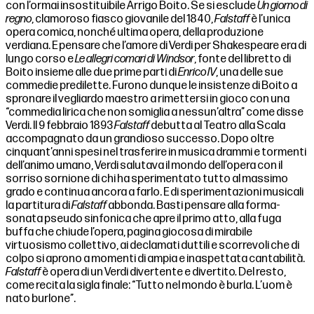
con l’ormai insostituibile Arrigo Boito. Se si esclude
Un giorno di
regno
, clamoroso fiasco giovanile del 1840,
Falstaff
è l’unica
opera comica, nonché ultima opera, della produzione
verdiana. E pensare che l’amore di Verdi per Shakespeare era di
lungo corso e
Le allegri comari di Windsor
, fonte del libretto di
Boito insieme alle due prime parti di
Enrico IV
, una delle sue
commedie predilette. Furono dunque le insistenze di Boito a
spronare il vegliardo maestro a rimettersi in gioco con una
“commedia lirica che non somiglia a nessun’altra” come disse
Verdi. Il 9 febbraio 1893
Falstaff
debutta al Teatro alla Scala
accompagnato da un grandioso successo. Dopo oltre
cinquant’anni spesi nel trasferire in musica drammi e tormenti
dell’animo umano, Verdi salutava il mondo dell’opera con il
sorriso sornione di chi ha sperimentato tutto al massimo
grado e continua ancora a farlo. E di sperimentazioni musicali
la partitura di
Falstaff
abbonda. Basti pensare alla forma-
sonata pseudo sinfonica che apre il primo atto, alla fuga
buffa che chiude l’opera, pagina giocosa di mirabile
virtuosismo collettivo, ai declamati duttili e scorrevoli che di
colpo si aprono a momenti di ampia e inaspettata cantabilità.
Falstaff
è opera di un Verdi divertente e divertito
.
Del resto,
come recita la sigla finale: “Tutto nel mondo è burla. L’uom è
nato burlone”.