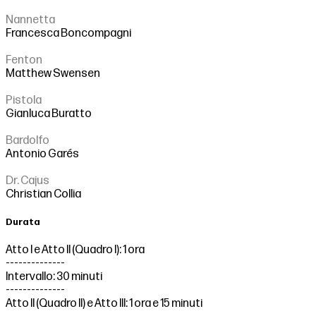
Nannetta
Francesca Boncompagni
Fenton
Matthew Swensen
Pistola
Gianluca Buratto
Bardolfo
Antonio Garés
Dr. Cajus
Christian Collia
Durata
Atto I e Atto II (Quadro I): 1 ora
--------------
Intervallo: 30 minuti
--------------
Atto II (Quadro II) e Atto III: 1 ora e 15 minuti