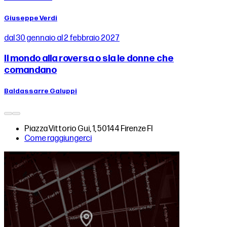
Giuseppe Verdi
dal 30 gennaio al 2 febbraio 2027
Il mondo alla roversa o sia le donne che
comandano
Baldassarre Galuppi
Piazza Vittorio Gui, 1, 50144 Firenze FI
Come raggiungerci