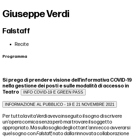
Giuseppe Verdi
Falstaff
Recite
Programma
Si prega di prendere visione dell'informativa COVID-19
nella gestione dei posti e sulle modalità di accesso in
Teatro
INFO COVID-19 E GREEN PASS
INFORMAZIONE AL PUBBLICO - 19 E 21 NOVEMBRE 2021
Per tutta la vita Verdi aveva inseguito il sogno di scrivere
un’opera comica senza però mai trovare il soggetto
appropriato. Ma sulla soglia degli ottant’anni ecco avverarsi
quel sogno con
Falstaff,
nato dalla rinnovata collaborazione