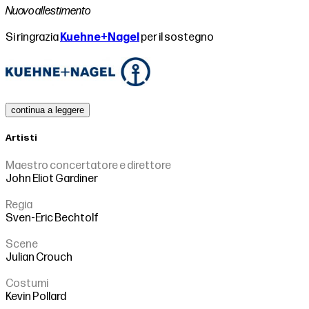
Nuovo allestimento
Si ringrazia
Kuehne+Nagel
per il sostegno
continua a leggere
Artisti
Maestro concertatore e direttore
John Eliot Gardiner
Regia
Sven-Eric Bechtolf
Scene
Julian Crouch
Costumi
Kevin Pollard