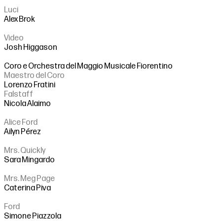
Luci
Alex Brok
Video
Josh Higgason
Coro e Orchestra del Maggio Musicale Fiorentino
Maestro del Coro
Lorenzo Fratini
Falstaff
Nicola Alaimo
Alice Ford
Ailyn Pérez
Mrs. Quickly
Sara Mingardo
Mrs. Meg Page
Caterina Piva
Ford
Simone Piazzola