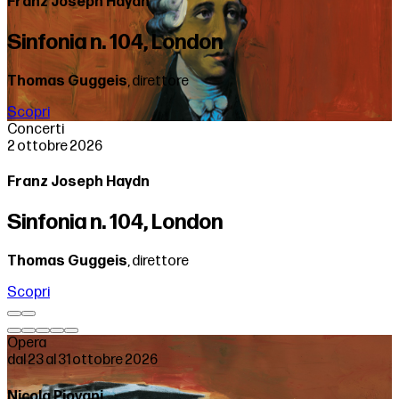
Franz Joseph Haydn
Sinfonia n. 104, London
Thomas Guggeis
, direttore
Scopri
Concerti
2 ottobre 2026
Franz Joseph Haydn
Sinfonia n. 104, London
Thomas Guggeis
, direttore
Scopri
Opera
dal 23 al 31 ottobre 2026
Nicola Piovani