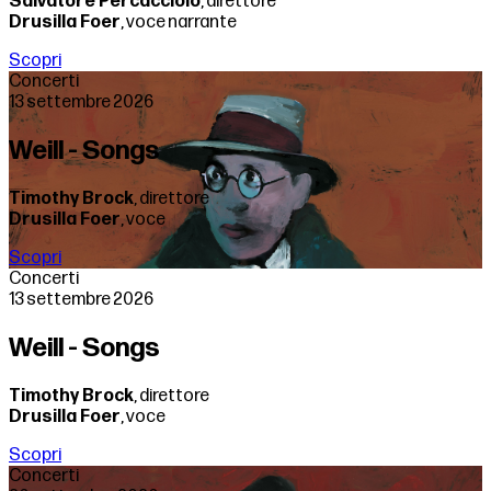
Salvatore Percacciolo
, direttore
Drusilla Foer
, voce narrante
Scopri
Concerti
13 settembre 2026
Weill - Songs
Timothy Brock
, direttore
Drusilla Foer
, voce
Scopri
Concerti
13 settembre 2026
Weill - Songs
Timothy Brock
, direttore
Drusilla Foer
, voce
Scopri
Concerti