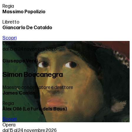
Regia
Massimo Popolizio
Libretto
Giancarlo De Cataldo
Scopri
Opera
dal 15 al 24 novembre 2026
Giuseppe Verdi
Simon Boccanegra
Maestro concertatore e direttore
James Conlon
Regia
Àlex Ollé (La Fura dels Baus)
Scopri
Opera
dal 15 al 24 novembre 2026