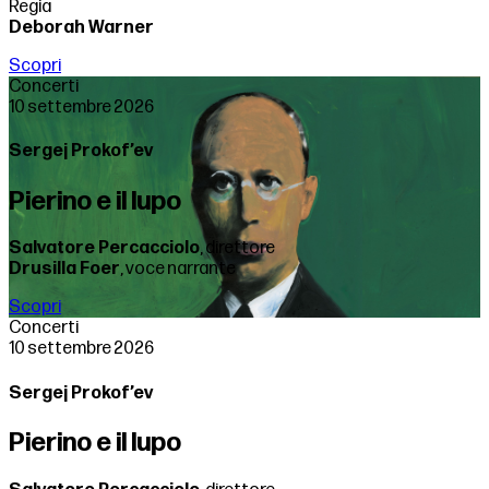
Regia
Deborah Warner
Scopri
Concerti
10 settembre 2026
Sergej Prokof’ev
Pierino e il lupo
Salvatore Percacciolo
, direttore
Drusilla Foer
, voce narrante
Scopri
Concerti
10 settembre 2026
Sergej Prokof’ev
Pierino e il lupo