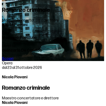
Romanzo criminale
Maestro concertatore e direttore
Nicola Piovani
Regia
Massimo Popolizio
Libretto
Giancarlo De Cataldo
Scopri
Opera
dal 23 al 31 ottobre 2026
Nicola Piovani
Romanzo criminale
Maestro concertatore e direttore
Nicola Piovani