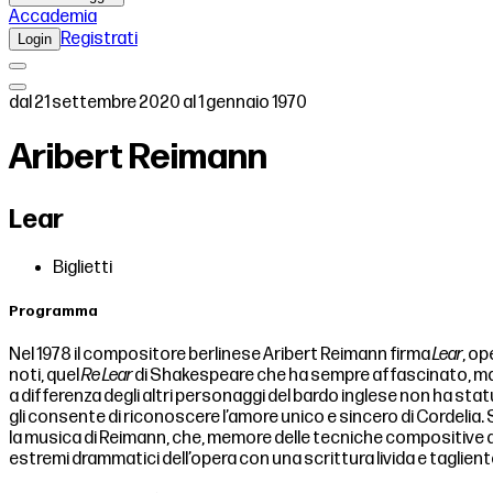
Accademia
Registrati
Login
dal 21 settembre 2020 al 1 gennaio 1970
Aribert Reimann
Lear
Biglietti
Programma
Nel 1978 il compositore berlinese Aribert Reimann firma
Lear
, op
noti, quel
Re Lear
di Shakespeare che ha sempre affascinato, ma a
a differenza degli altri personaggi del bardo inglese non ha stat
gli consente di riconoscere l’amore unico e sincero di Cordelia. Sp
la musica di Reimann, che, memore delle tecniche compositive di 
estremi drammatici dell’opera con una scrittura livida e taglient