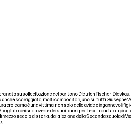
era nata su sollecitazione del baritono Dietrich Fischer-Dieskau, c
nche scoraggiato, molti compositori, uno su tutti Giuseppe Verdi
ura eroica ma è una vittima, non solo delle avide e ingannevoli fig
ogliato dei suoi averi e dei suoi onori, per Lear la caduta a picco n
mezzo secolo di storia, dalla lezione della Seconda scuola di Vie
e.