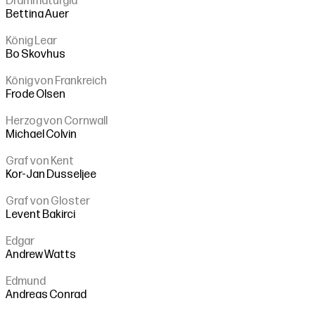
Drammaturgia
Bettina Auer
König Lear
Bo Skovhus
König von Frankreich
Frode Olsen
Herzog von Cornwall
Michael Colvin
Graf von Kent
Kor-Jan Dusseljee
Graf von Gloster
Levent Bakirci
Edgar
Andrew Watts
Edmund
Andreas Conrad