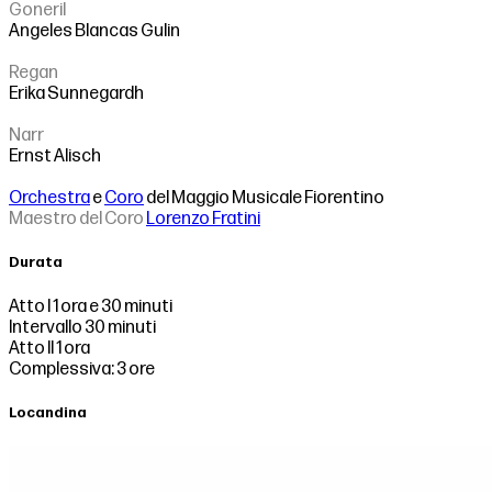
Goneril
Angeles Blancas Gulin
Regan
Erika Sunnegardh
Narr
Ernst Alisch
Orchestra
e
Coro
del Maggio Musicale Fiorentino
Maestro del Coro
Lorenzo Fratini
Durata
Atto I 1 ora e 30 minuti
Intervallo 30 minuti
Atto II 1 ora
Complessiva: 3 ore
Locandina