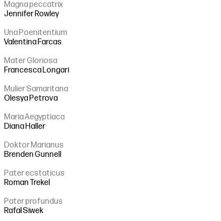
Magna peccatrix
Jennifer Rowley
Una Poenitentium
Valentina Farcas
Mater Gloriosa
Francesca Longari
Mulier Samaritana
Olesya Petrova
Maria Aegyptiaca
Diana Haller
Doktor Marianus
Brenden Gunnell
Pater ecstaticus
Roman Trekel
Pater profundus
Rafał Siwek