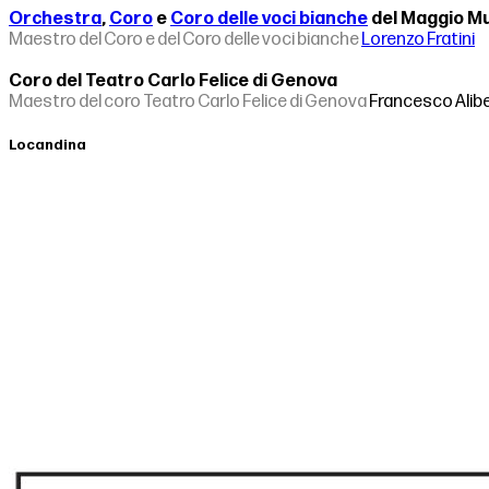
Orchestra
,
Coro
e
Coro delle voci bianche
del Maggio Mu
Maestro del Coro e del Coro delle voci bianche
Lorenzo Fratini
Coro del Teatro Carlo Felice di Genova
Maestro del coro Teatro Carlo Felice di Genova
Francesco Alibe
Locandina