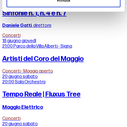
Ludwig van Beethoven
Rifiuta
Sinfonie n. 1, n. 4 e n. 7
Daniele Gatti
, direttore
Concerti
18 giugno
giovedì
21:00
Parco della Villa Alberti - Signa
Artisti del Coro del Maggio
Concerti
-
Maggio aperto
20 giugno
sabato
20:00
Sala Orchestra
Tempo Reale | Fluxus Tree
Maggio Elettrico
Concerti
20 giugno
sabato