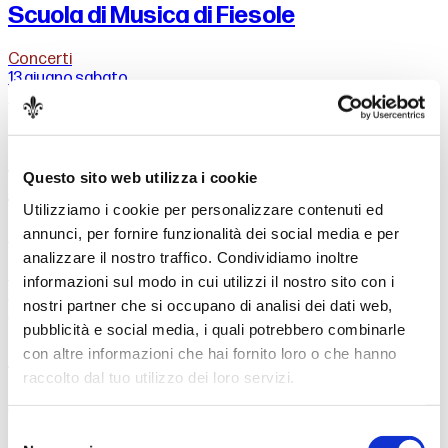
Scuola di Musica di Fiesole
Concerti
13 giugno
sabato
16:00
Pieve di San Giovanni Battista a Remole - Sieci
(Pontassieve)
Coro di voci bianche dell'Accademia del
Questo sito web utilizza i cookie
Maggio
Utilizziamo i cookie per personalizzare contenuti ed
Sara Matteucci, direttrice
annunci, per fornire funzionalità dei social media e per
analizzare il nostro traffico. Condividiamo inoltre
Concerti
informazioni sul modo in cui utilizzi il nostro sito con i
13 giugno
sabato
nostri partner che si occupano di analisi dei dati web,
18:00
Teatro del Maggio - Auditorium
pubblicità e social media, i quali potrebbero combinarle
Rothko Chapel
con altre informazioni che hai fornito loro o che hanno
raccolto dal tuo utilizzo dei loro servizi.
Morton Feldman
Selezione
Concerti