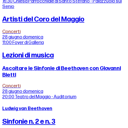
16:30
Chiesa Parrocchiale di Santo Stefano - Palazzuolo sul
Senio
Artisti del Coro del Maggio
Concerti
28 giugno
domenica
11:00
Foyer di Galleria
Lezioni di musica
Ascoltare le Sinfonie di Beethoven con Giovanni
Bietti
Concerti
28 giugno
domenica
20:00
Teatro del Maggio - Auditorium
Ludwig van Beethoven
Sinfonie n. 2 e n. 3