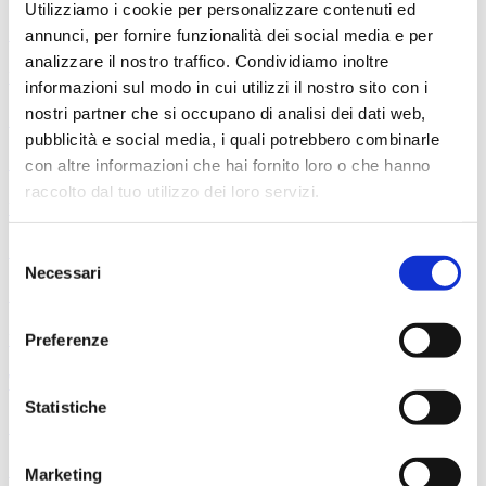
Utilizziamo i cookie per personalizzare contenuti ed
Professori dell'Orchestra del Maggio
annunci, per fornire funzionalità dei social media e per
analizzare il nostro traffico. Condividiamo inoltre
10 settembre 2026
informazioni sul modo in cui utilizzi il nostro sito con i
nostri partner che si occupano di analisi dei dati web,
Prokof’ev - Pierino e il lupo
pubblicità e social media, i quali potrebbero combinarle
con altre informazioni che hai fornito loro o che hanno
Salvatore Percacciolo, direttore Drusilla Foer, voce narrante
raccolto dal tuo utilizzo dei loro servizi.
11 settembre 2026
Dance People - Maqamat & Omar Rajeh
Selezione
Necessari
del
Nell’ambito del festival Fabbrica Europa 2026
consenso
13 settembre 2026
Preferenze
Weill - Songs
Statistiche
Timothy Brock, direttore Drusilla Foer, voce
dal 25 al 26 settembre 2026
Marketing