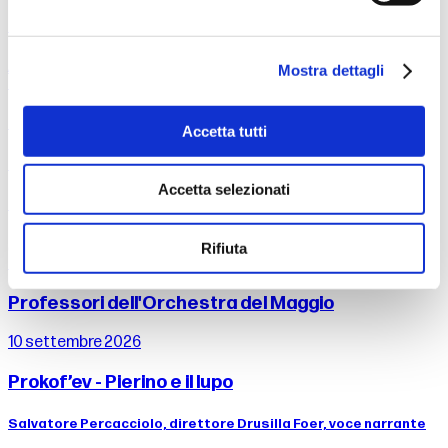
Tragùdia - Il canto di Edipo
Alessandro Serra - Nell’ambito del festival Fabbrica Europa
Mostra dettagli
2026
26 settembre 2026
Accetta tutti
Mahler - Sinfonia n. 2
Accetta selezionati
Zubin Mehta, direttore
Rifiuta
6 settembre 2026
Professori dell'Orchestra del Maggio
10 settembre 2026
Prokof’ev - Pierino e il lupo
Salvatore Percacciolo, direttore Drusilla Foer, voce narrante