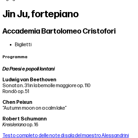
Jin Ju, fortepiano
Accademia Bartolomeo Cristofori
Biglietti
Programma
Da Paesi e popoli lontani
Ludwig van Beethoven
Sonata n. 31 in la bemolle maggiore op. 110
Rondò op. 51
Chen Peixun
“Autumn moon on a calm lake”
Robert Schumann
Kreisleriana
op. 16
Testo completo delle note di sala del maestro Alessandrini