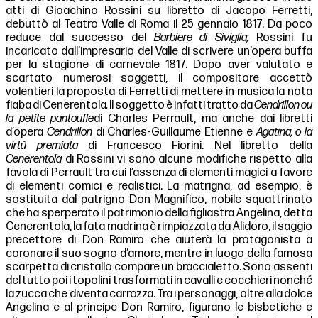
atti di Gioachino Rossini su libretto di Jacopo Ferretti,
debuttò al Teatro Valle di Roma il 25 gennaio 1817. Da poco
reduce dal successo del
Barbiere di Siviglia,
Rossini fu
incaricato dall’impresario del Valle di scrivere un’opera buffa
per la stagione di carnevale 1817. Dopo aver valutato e
scartato numerosi soggetti, il compositore accettò
volentieri la proposta di Ferretti di mettere in musica la nota
fiaba di Cenerentola
.
Il soggetto è infatti tratto da
Cendrillon ou
la petite pantoufle
di Charles Perrault, ma anche dai libretti
d’opera
Cendrillon
di Charles-Guillaume Etienne e
Agatina, o la
virtù premiata
di Francesco Fiorini. Nel libretto della
Cenerentola
di Rossini vi sono alcune modifiche rispetto alla
favola di Perrault tra cui l’assenza di elementi magici a favore
di elementi comici e realistici. La matrigna, ad esempio, è
sostituita dal patrigno Don Magnifico, nobile squattrinato
che ha sperperato il patrimonio della figliastra Angelina, detta
Cenerentola, la fata madrina è rimpiazzata da Alidoro, il saggio
precettore di Don Ramiro che aiuterà la protagonista a
coronare il suo sogno d’amore, mentre in luogo della famosa
scarpetta di cristallo compare un braccialetto. Sono assenti
del tutto poi i topolini trasformati in cavalli e cocchieri nonché
la zucca che diventa carrozza. Tra i personaggi, oltre alla dolce
Angelina e al principe Don Ramiro, figurano le bisbetiche e