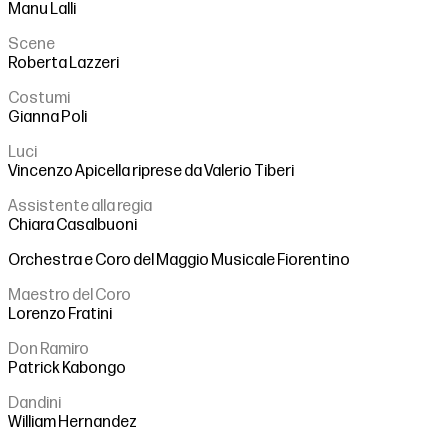
Manu Lalli
Scene
Roberta Lazzeri
Costumi
Gianna Poli
Luci
Vincenzo Apicella riprese da Valerio Tiberi
Assistente alla regia
Chiara Casalbuoni
Orchestra e Coro del Maggio Musicale Fiorentino
Maestro del Coro
Lorenzo Fratini
Don Ramiro
Patrick Kabongo
Dandini
William Hernandez