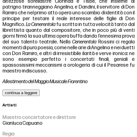
altezzose sorellastre Clorinda e Tisbe, che insieme al
patrigno tiranneggiano Angelina, e Dandini, il servitore di Don
Ramiro che nel primo atto opera uno scambio di identità con il
principe per testare il reale interesse delle figlie di Don
Magnifico.
La Cenerentola
fu scritta in tutta velocità tanto dal
librettista quanto dal compositore, che in poco più di venti
giorni firmò la sua ultima opera buffa dando l’ennesima prova
del suo talento teatrale. Nella
Cenerentola
Rossini ci regala
momenti di pura poesia, come nelle arie di Angelina e nei duetti
con Don Ramiro, e altri di irresistibile ilarità e verve ironica: ne
sono esempio perfetto i concertati finali, geniali e
spassosissimi meccanismi a orologeria di cui il Pesarese fu
maestro indiscusso.
Allestimento del Maggio Musicale Fiorentino
continua a leggere
Artisti
Maestro concertatore e direttore
Gianluca Capuano
Regia