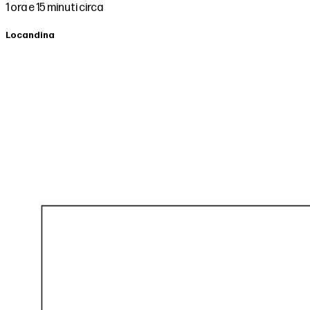
1 ora e 15 minuti circa
Locandina