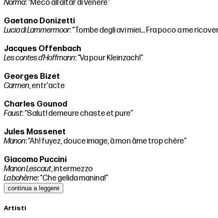
Norma
: “Meco all’altar di Venere”
Gaetano Donizetti
Lucia di Lammermoor
: “Tombe degli avi miei... Fra poco a me ricove
Jacques Offenbach
Les contes d’Hoffmann
: “Va pour Kleinzach!”
Georges Bizet
Carmen
, entr'acte
Charles Gounod
Faust
: “Salut! demeure chaste et pure”
Jules Massenet
Manon
: “Ah! fuyez, douce image, à mon âme trop chère”
Giacomo Puccini
Manon Lescaut
, intermezzo
La bohème
: “Che gelida manina!”
continua a leggere
Artisti