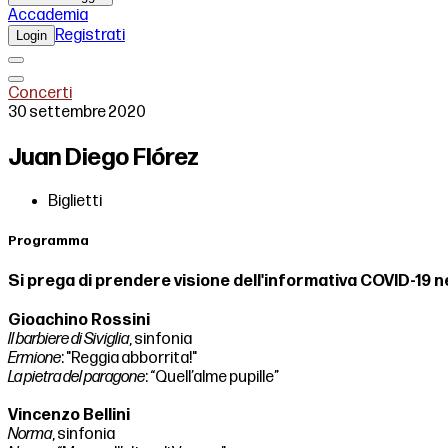
Accademia
Registrati
Login
Concerti
30 settembre 2020
Juan Diego Flórez
Biglietti
Programma
Si prega di prendere visione dell'informativa COVID-19 n
Gioachino Rossini
Il barbiere di Siviglia
, sinfonia
Ermione
: "Reggia abborrita!"
La pietra del paragone
: “Quell’alme pupille”
Vincenzo Bellini
Norma
, sinfonia