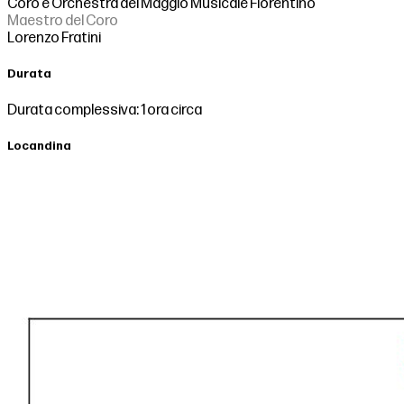
Coro e Orchestra del Maggio Musicale Fiorentino
Maestro del Coro
Lorenzo Fratini
Durata
Durata complessiva: 1 ora circa
Locandina