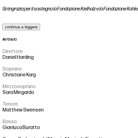
Si ringrazia per il sostegno la Fondazione Kielholz e la Fondazione Kohle
continua a leggere
Artisti
Direttore
Daniel Harding
Soprano
Christiane Karg
Mezzosoprano
Sara Mingardo
Tenore
Matthew Swensen
Basso
Gianluca Buratto