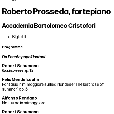
Roberto Prosseda, fortepiano
Accademia Bartolomeo Cristofori
Biglietti
Programma
Da Paesi e popoli lontani
Robert Schumann
Kindeszenen
op. 15
Felix Mendelssohn
Fantasia in mi maggiore sul lied irlandese “The last rose of
summer” op.15
Alfonso Rendano
Notturno in mi maggiore
Robert Schumann