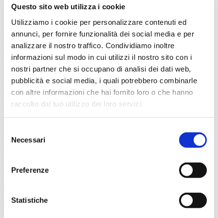
Questo sito web utilizza i cookie
Ti può interessare
Utilizziamo i cookie per personalizzare contenuti ed
6 settembre 2026
annunci, per fornire funzionalità dei social media e per
analizzare il nostro traffico. Condividiamo inoltre
Professori dell'Orchestra del Maggio
informazioni sul modo in cui utilizzi il nostro sito con i
nostri partner che si occupano di analisi dei dati web,
10 settembre 2026
pubblicità e social media, i quali potrebbero combinarle
Prokof’ev - Pierino e il lupo
con altre informazioni che hai fornito loro o che hanno
raccolto dal tuo utilizzo dei loro servizi.
Salvatore Percacciolo, direttore Drusilla Foer, voce narrante
11 settembre 2026
Selezione
Necessari
del
Dance People - Maqamat & Omar Rajeh
consenso
Nell’ambito del festival Fabbrica Europa 2026
Preferenze
13 settembre 2026
Statistiche
Weill - Songs