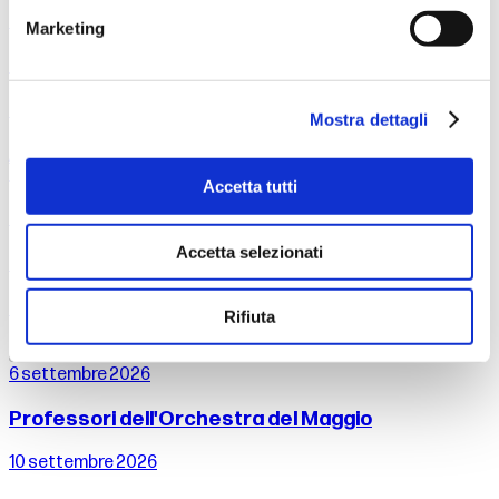
Timothy Brock, direttore Drusilla Foer, voce
Marketing
dal 25 al 26 settembre 2026
Tragùdia - Il canto di Edipo
Mostra dettagli
Alessandro Serra - Nell’ambito del festival Fabbrica Europa
2026
Accetta tutti
26 settembre 2026
Accetta selezionati
Mahler - Sinfonia n. 2
Zubin Mehta, direttore
Rifiuta
6 settembre 2026
Professori dell'Orchestra del Maggio
10 settembre 2026