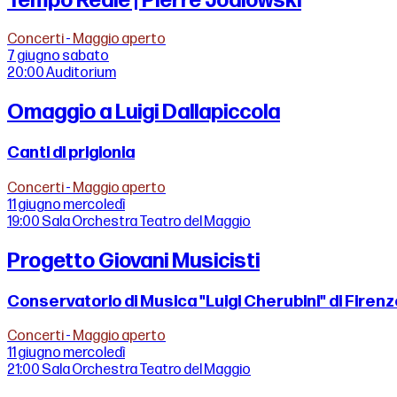
Tempo Reale | Pierre Jodlowski
Concerti
-
Maggio aperto
7 giugno
sabato
20:00
Auditorium
Omaggio a Luigi Dallapiccola
Canti di prigionia
Concerti
-
Maggio aperto
11 giugno
mercoledì
19:00
Sala Orchestra Teatro del Maggio
Progetto Giovani Musicisti
Conservatorio di Musica "Luigi Cherubini" di Firen
Concerti
-
Maggio aperto
11 giugno
mercoledì
21:00
Sala Orchestra Teatro del Maggio