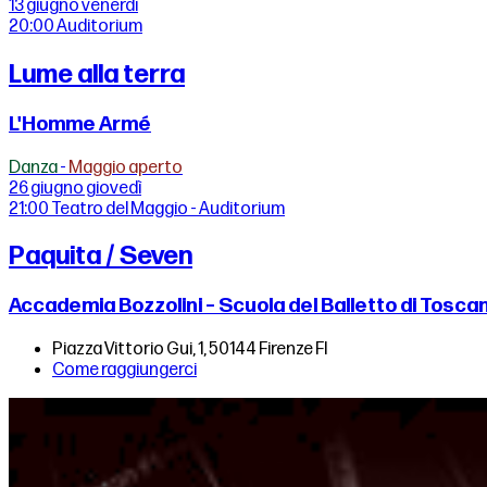
13 giugno
venerdì
20:00
Auditorium
Lume alla terra
L'Homme Armé
Danza
-
Maggio aperto
26 giugno
giovedì
21:00
Teatro del Maggio - Auditorium
Paquita / Seven
Accademia Bozzolini – Scuola del Balletto di Tosca
Piazza Vittorio Gui, 1, 50144 Firenze FI
Come raggiungerci