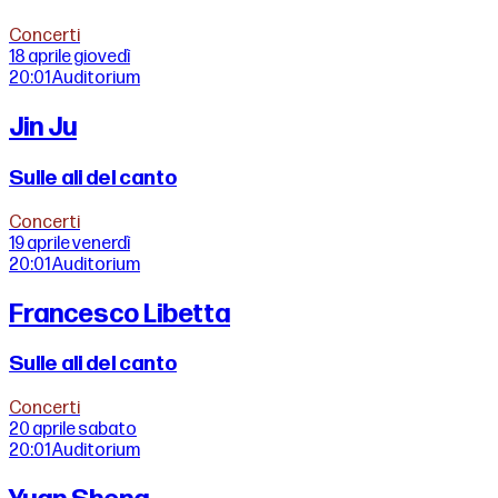
Concerti
18 aprile
giovedì
20:01
Auditorium
Jin Ju
Sulle ali del canto
Concerti
19 aprile
venerdì
20:01
Auditorium
Francesco Libetta
Sulle ali del canto
Concerti
20 aprile
sabato
20:01
Auditorium