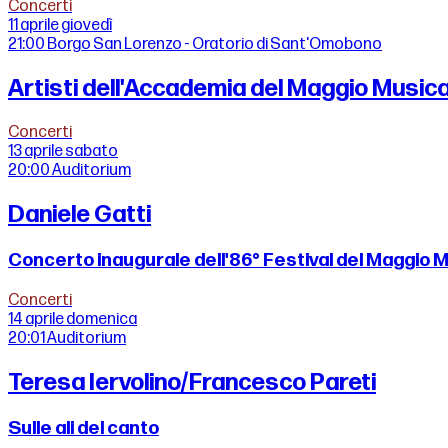
Concerti
11 aprile
giovedì
21:00
Borgo San Lorenzo - Oratorio di Sant'Omobono
Artisti dell'Accademia del Maggio Musica
Concerti
13 aprile
sabato
20:00
Auditorium
Daniele Gatti
Concerto inaugurale dell'86° Festival del Maggio 
Concerti
14 aprile
domenica
20:01
Auditorium
Teresa Iervolino/Francesco Pareti
Sulle ali del canto