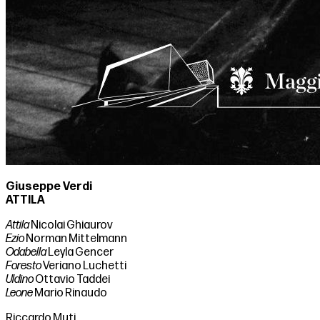
Giuseppe Verdi
ATTILA
Attila
Nicolai Ghiaurov
Ezio
Norman Mittelmann
Odabella
Leyla Gencer
Foresto
Veriano Luchetti
Uldino
Ottavio Taddei
Leone
Mario Rinaudo
Riccardo Muti