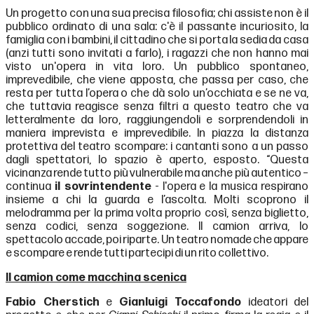
Un progetto con una sua precisa filosofia; chi assiste non è il
pubblico ordinato di una sala: c'è il passante incuriosito, la
famiglia con i bambini, il cittadino che si porta la sedia da casa
(anzi tutti sono invitati a farlo), i ragazzi che non hanno mai
visto un'opera in vita loro. Un pubblico spontaneo,
imprevedibile, che viene apposta, che passa per caso, che
resta per tutta l’opera o che dà solo un’occhiata e se ne va,
che tuttavia reagisce senza filtri a questo teatro che va
letteralmente da loro, raggiungendoli e sorprendendoli in
maniera imprevista e imprevedibile. In piazza la distanza
protettiva del teatro scompare: i cantanti sono a un passo
dagli spettatori, lo spazio è aperto, esposto. “Questa
vicinanza rende tutto più vulnerabile ma anche più autentico –
continua
il sovrintendente
- l'opera e la musica respirano
insieme a chi la guarda e l’ascolta. Molti scoprono il
melodramma per la prima volta proprio così, senza biglietto,
senza codici, senza soggezione. Il camion arriva, lo
spettacolo accade, poi riparte. Un teatro nomade che appare
e scompare e rende tutti partecipi di un rito collettivo.
Il camion come macchina scenica
Fabio Cherstich
e
Gianluigi Toccafondo
ideatori del