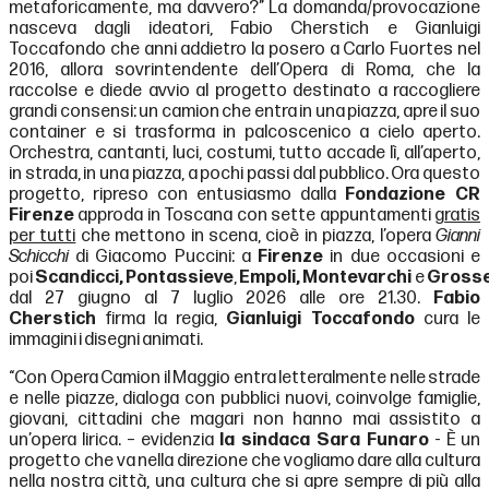
metaforicamente, ma davvero?” La domanda/provocazione
nasceva dagli ideatori, Fabio Cherstich e Gianluigi
Toccafondo che anni addietro la posero a Carlo Fuortes nel
2016, allora sovrintendente dell’Opera di Roma, che la
raccolse e diede avvio al progetto destinato a raccogliere
grandi consensi: un camion che entra in una piazza, apre il suo
container e si trasforma in palcoscenico a cielo aperto.
Orchestra, cantanti, luci, costumi, tutto accade lì, all’aperto,
in strada, in una piazza, a pochi passi dal pubblico. Ora questo
progetto, ripreso con entusiasmo dalla
Fondazione CR
Firenze
approda in Toscana con sette appuntamenti
gratis
per tutti
che mettono in scena, cioè in piazza, l’opera
Gianni
Schicchi
di Giacomo Puccini: a
Firenze
in due occasioni e
poi
Scandicci,
Pontassieve
,
Empoli,
Montevarchi
e
Gross
dal 27 giugno al 7 luglio 2026 alle ore 21.30.
Fabio
Cherstich
firma la regia,
Gianluigi Toccafondo
cura le
immagini i disegni animati.
“Con Opera Camion il Maggio entra letteralmente nelle strade
e nelle piazze, dialoga con pubblici nuovi, coinvolge famiglie,
giovani, cittadini che magari non hanno mai assistito a
un’opera lirica. – evidenzia
la sindaca Sara Funaro
- È un
progetto che va nella direzione che vogliamo dare alla cultura
nella nostra città, una cultura che si apre sempre di più alla