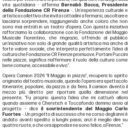
vita quotidiana - afferma
Bernabò Bocca,
Presidente
della Fondazione CR Firenze
-. Un’esperienza culturale e
artistica collettiva che invita i cittadini a fermarsi, ascoltare e
lasciarsi sorprendere, raggiungendo anche coloro che non
sono mai entrati in un teatro d’opera. Con questa iniziativa
rafforziamo la collaborazione con la Fondazione del Maggio
Musicale Fiorentino, che ringrazio, offrendo al pubblico
un’iniziativa non solo di grande qualità artistica ma anche di
forte valore sociale, che interpreta perfettamente l’idea di
cultura che Fondazione CR Firenze promuove. Portare Puccini
nelle piazze, significa riaffermare il ruolo della cultura come
bene comune, accessibile e vivo”.
Opera Camion 2026 “Il Maggio in piazza”, recupera lo spirito
originario del teatro musicale, quando l'opera era spettacolo
itinerante, popolare, da piazza e da fiera. Il camion diventa il
mezzo più diretto per riportare quella dimensione nel
presente. “Fu proprio questa l’idea che mi catturò allora
quando assieme e Cherstich e Toccafondo demmo avvio al
progetto – dice
il sovrintendente del Maggio
Carlo
Fuortes
-. Un progetto di successo che ne corso degli anni è
andato avanti spedito a lunghi passi, anzi è meglio dire su
quattro ruote, e che ora approda e ne sono felice, a Firenze.”