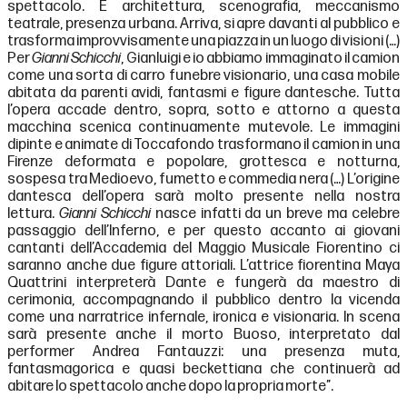
spettacolo. È architettura, scenografia, meccanismo
teatrale, presenza urbana. Arriva, si apre davanti al pubblico e
trasforma improvvisamente una piazza in un luogo di visioni (…)
Per
Gianni Schicchi
, Gianluigi e io abbiamo immaginato il camion
come una sorta di carro funebre visionario, una casa mobile
abitata da parenti avidi, fantasmi e figure dantesche. Tutta
l’opera accade dentro, sopra, sotto e attorno a questa
macchina scenica continuamente mutevole. Le immagini
dipinte e animate di Toccafondo trasformano il camion in una
Firenze deformata e popolare, grottesca e notturna,
sospesa tra Medioevo, fumetto e commedia nera (…) L’origine
dantesca dell’opera sarà molto presente nella nostra
lettura.
Gianni Schicchi
nasce infatti da un breve ma celebre
passaggio dell’Inferno, e per questo accanto ai giovani
cantanti dell’Accademia del Maggio Musicale Fiorentino ci
saranno anche due figure attoriali. L’attrice fiorentina Maya
Quattrini interpreterà Dante e fungerà da maestro di
cerimonia, accompagnando il pubblico dentro la vicenda
come una narratrice infernale, ironica e visionaria. In scena
sarà presente anche il morto Buoso, interpretato dal
performer Andrea Fantauzzi: una presenza muta,
fantasmagorica e quasi beckettiana che continuerà ad
abitare lo spettacolo anche dopo la propria morte”.