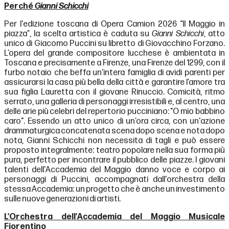
Perché
Gianni Schicchi
Per l'edizione toscana di Opera Camion 2026 “Il Maggio in
piazza”, la scelta artistica è caduta su
Gianni Schicchi
, atto
unico di Giacomo Puccini su libretto di Giovacchino Forzano.
L’opera del grande compositore lucchese è ambientata in
Toscana e precisamente a Firenze, una Firenze del 1299, con il
furbo notaio che beffa un'intera famiglia di avidi parenti per
assicurarsi la casa più bella della città e garantire l’amore tra
sua figlia Lauretta con il giovane Rinuccio. Comicità, ritmo
serrato, una galleria di personaggi irresistibili e, al centro, una
delle arie più celebri del repertorio pucciniano: "O mio babbino
caro". Essendo un atto unico di un’ora circa, con un'azione
drammaturgica concatenata scena dopo scena e nota dopo
nota, Gianni Schicchi non necessita di tagli e può essere
proposto integralmente: teatro popolare nella sua forma più
pura, perfetto per incontrare il pubblico delle piazze. I giovani
talenti dell'Accademia del Maggio danno voce e corpo ai
personaggi di Puccini, accompagnati dall'orchestra della
stessa Accademia: un progetto che è anche un investimento
sulle nuove generazioni di artisti.
L'Orchestra dell'Accademia del Maggio Musicale
Fiorentino