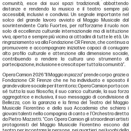
comunità, esce dai suoi spazi tradizionali, abbattendo
distanze e rendendo la musica e il teatro sempre più
accessibili, inclusivi e condivisi. Un segnale importante nel
solco del grande lavoro avviato al Maggio Musicale dal
sovrintendente Carlo Fuortes, per rafforzarne il ruolo non
solo di eccellenza culturale internazionale ma di istituzione
viva, aperta e sempre più vicina ai cittadini di tutte le età. Un
ringraziamento va alla Fondazione CR Firenze, che continua a
promuovere e accompagnare iniziative capaci di coniugare
alto profilo culturale e attenzione alla dimensione sociale,
contribuendo a rendere la cultura uno strumento di
partecipazione, inclusione e crescita per tutta la comunità”.
Opera Camion 2026 “Il Maggio in piazza” prende corpo grazie a
Fondazione CR Firenze che ne ha individuato e sposato il
grande valore sociale per il territorio; Opera Camion porta con
sé tutta la sua filosofia, il suo carico culturale, la sua forza
aggregatrice e inclusiva, il suo messaggio di condivisione di
Bellezza, con la garanzia e la firma del Teatro del Maggio
Musicale Fiorentino e della sua Accademia che schiera i
giovani talenti nella compagnia di canto e l’Orchestra diretta
da Pietro Mazzetti. “Con Opera Camion gli straordinari artisti
protagonisti del Maggio Musicale Fiorentino escono dal
teatro per incontrare le persone, nei quartieri, nei luoghi della