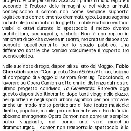
progetto e che per
Gianni Schicchi
il primo firma la regia e il
secondo è l’autore delle immagini e dei video animati,
concepiscono il camion non come semplice supporto
logistico ma come elemento drammaturgico. La sua sagoma
industriale, la sua natura di oggetto mobile e urbano restano
visibili e attivi durante lo spettacolo: il mezzo diventa
architettura, scenografia, simbolo. Non è una replica in
miniatura di ciò che avviene in teatro, ma crea un dispositivo
pensato specificamente per lo spazio pubblico. Una
differenza sottile che cambia radicalmente il rapporto tra
scena e platea.
Nelle sue note di regia, disponibili sul sito del Maggio,
Fabio
Cherstich
scrive: “Con questo
Gianni Schicchi
torno, insieme
al compagno di viaggio di sempre Gianluigi Toccafondo, a
lavorare su Opera Camion a otto anni di distanza dal nostro
ultimo progetto condiviso,
La Cenerentola
. Ritrovare oggi
questo dispositivo itinerante, dopo tanti viaggi nelle piazze,
nei quartieri e negli spazi urbani, significa per noi ritrovare
anche un modo molto particolare di fare teatro musicale:
diretto, popolare, mobile, profondamente vivo. Fin dall’inizio
abbiamo immaginato Opera Camion non come un semplice
palco viaggiante, ma come una vera macchina
drammaturgica. Il camion non trasporta lo spettacolo: è lo