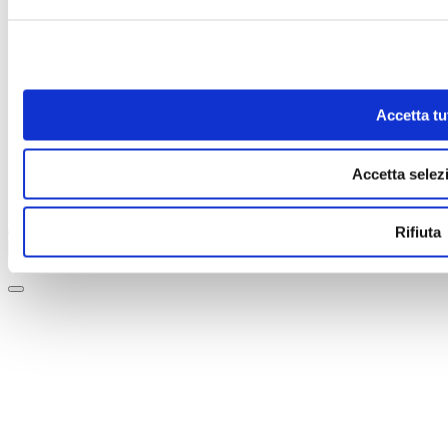
Amministrazione Trasparente
Accetta tut
Accetta selez
2026 — Fondazione Teatro del Maggio Musicale Fiorentino -
Tutti i diritti riservati - P.IVA 00427750484
Amministrazione Trasparente
-
Privacy & Cookie policy
Rifiuta
Aggiorna il tuo consenso