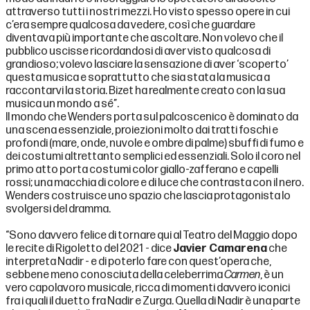
attraverso tutti i nostri mezzi. Ho visto spesso opere in cui
c’era sempre qualcosa da vedere, così che guardare
diventava più importante che ascoltare. Non volevo che il
pubblico uscisse ricordandosi di aver visto qualcosa di
grandioso; volevo lasciare la sensazione di aver ‘scoperto’
questa musica e soprattutto che sia stata la musica a
raccontarvi la storia. Bizet ha realmente creato con la sua
musica un mondo a sé”.
Il mondo che Wenders porta sul palcoscenico è dominato da
una scena essenziale, proiezioni molto dai tratti foschi e
profondi (mare, onde, nuvole e ombre di palme) sbuffi di fumo e
dei costumi altrettanto semplici ed essenziali. Solo il coro nel
primo atto porta costumi color giallo-zafferano e capelli
rossi; una macchia di colore e di luce che contrasta con il nero.
Wenders costruisce uno spazio che lascia protagonista lo
svolgersi del dramma.
“Sono davvero felice di tornare qui al Teatro del Maggio dopo
le recite di Rigoletto del 2021 - dice
Javier Camarena
che
interpreta Nadir - e di poterlo fare con quest’opera che,
sebbene meno conosciuta della celeberrima
Carmen
, è un
vero capolavoro musicale, ricca di momenti davvero iconici
fra i quali il duetto fra Nadir e Zurga. Quella di Nadir è una parte