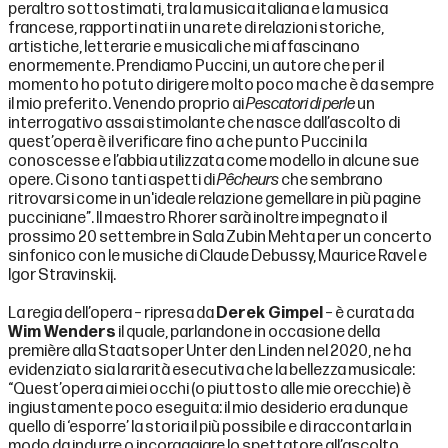
peraltro sottostimati, tra la musica italiana e la musica
francese, rapporti nati in una rete di relazioni storiche,
artistiche, letterarie e musicali che mi affascinano
enormemente. Prendiamo Puccini, un autore che per il
momento ho potuto dirigere molto poco ma che è da sempre
il mio preferito. Venendo proprio ai
Pescatori di perle
un
interrogativo assai stimolante che nasce dall’ascolto di
quest’opera è il verificare fino a che punto Puccini la
conoscesse e l’abbia utilizzata come modello in alcune sue
opere. Ci sono tanti aspetti di
Pêcheurs
che sembrano
ritrovarsi come in un'ideale relazione gemellare in più pagine
pucciniane”. Il maestro Rhorer sarà inoltre impegnato il
prossimo 20 settembre in Sala Zubin Mehta per un concerto
sinfonico con le musiche di Claude Debussy, Maurice Ravel e
Igor Stravinskij.
La regia dell’opera – ripresa da
Derek Gimpel
– è curata da
Wim Wenders
il quale, parlandone in occasione della
première alla Staatsoper Unter den Linden nel 2020, ne ha
evidenziato sia la rarità esecutiva che la bellezza musicale:
“Quest’opera ai miei occhi (o piuttosto alle mie orecchie) è
ingiustamente poco eseguita: il mio desiderio era dunque
quello di ‘esporre’ la storia il più possibile e di raccontarla in
modo da indurre o incoraggiare lo spettatore all’ascolto