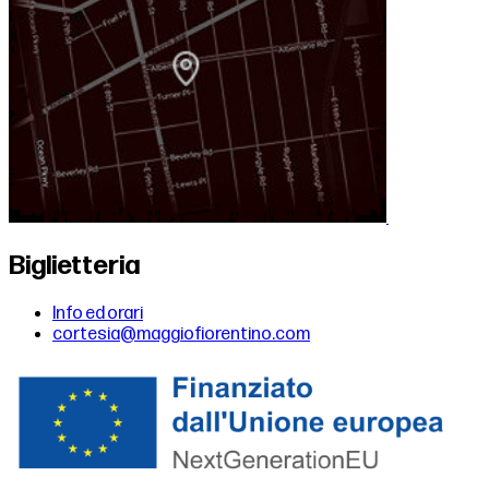
Biglietteria
Info ed orari
cortesia@maggiofiorentino.com