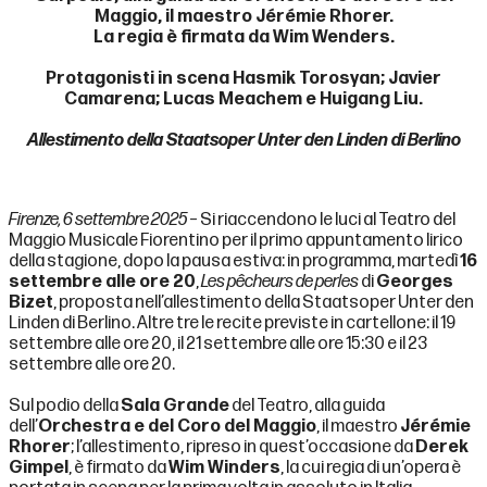
Maggio, il maestro Jérémie Rhorer.
La regia è firmata da Wim Wenders.
Protagonisti in scena Hasmik Torosyan; Javier
Camarena; Lucas Meachem e Huigang Liu.
Allestimento della Staatsoper Unter den Linden di Berlino
Firenze, 6 settembre 2025
– Si riaccendono le luci al Teatro del
Maggio Musicale Fiorentino per il primo appuntamento lirico
della stagione, dopo la pausa estiva: in programma, martedì
16
settembre alle ore 20
,
Les pêcheurs de perles
di
Georges
Bizet
, proposta nell’allestimento della Staatsoper Unter den
Linden di Berlino. Altre tre le recite previste in cartellone: il 19
settembre alle ore 20, il 21 settembre alle ore 15:30 e il 23
settembre alle ore 20.
Sul podio della
Sala Grande
del Teatro, alla guida
dell’
Orchestra e del Coro del Maggio
, il maestro
Jérémie
Rhorer
; l’allestimento, ripreso in quest’occasione da
Derek
Gimpel
, è firmato da
Wim Winders
, la cui regia di un’opera è