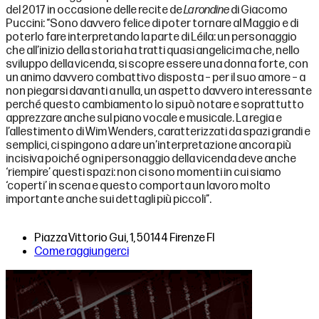
del 2017 in occasione delle recite de
La rondine
di Giacomo
Puccini: “Sono davvero felice di poter tornare al Maggio e di
poterlo fare interpretando la parte di Léila: un personaggio
che all’inizio della storia ha tratti quasi angelici ma che, nello
sviluppo della vicenda, si scopre essere una donna forte, con
un animo davvero combattivo disposta – per il suo amore – a
non piegarsi davanti a nulla, un aspetto davvero interessante
perché questo cambiamento lo si può notare e soprattutto
apprezzare anche sul piano vocale e musicale. La regia e
l’allestimento di Wim Wenders, caratterizzati da spazi grandi e
semplici, ci spingono a dare un’interpretazione ancora più
incisiva poiché ogni personaggio della vicenda deve anche
‘riempire’ questi spazi: non ci sono momenti in cui siamo
‘coperti’ in scena e questo comporta un lavoro molto
importante anche sui dettagli più piccoli”.
Piazza Vittorio Gui, 1, 50144 Firenze FI
Come raggiungerci