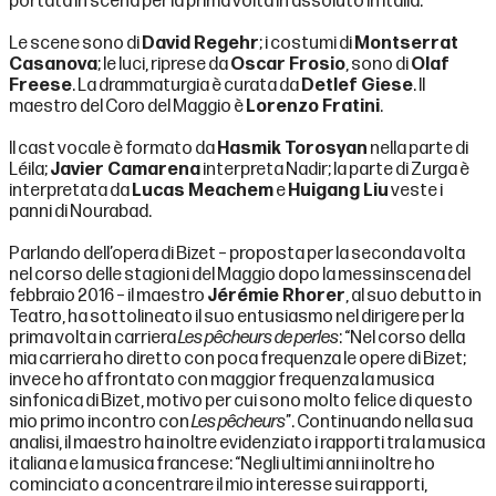
portata in scena per la prima volta in assoluto in Italia.
Le scene sono di
David Regehr
; i costumi di
Montserrat
Casanova
; le luci, riprese da
Oscar Frosio
, sono di
Olaf
Freese
. La drammaturgia è curata da
Detlef Giese
. Il
maestro del Coro del Maggio è
Lorenzo Fratini
.
Il cast vocale è formato da
Hasmik Torosyan
nella parte di
Léila;
Javier Camarena
interpreta Nadir; la parte di Zurga è
interpretata da
Lucas Meachem
e
Huigang Liu
veste i
panni di Nourabad.
Parlando dell’opera di Bizet – proposta per la seconda volta
nel corso delle stagioni del Maggio dopo la messinscena del
febbraio 2016 – il maestro
Jérémie Rhorer
, al suo debutto in
Teatro, ha sottolineato il suo entusiasmo nel dirigere per la
prima volta in carriera
Les pêcheurs de perles
: “Nel corso della
mia carriera ho diretto con poca frequenza le opere di Bizet;
invece ho affrontato con maggior frequenza la musica
sinfonica di Bizet, motivo per cui sono molto felice di questo
mio primo incontro con
Les pêcheurs
”. Continuando nella sua
analisi, il maestro ha inoltre evidenziato i rapporti tra la musica
italiana e la musica francese: “Negli ultimi anni inoltre ho
cominciato a concentrare il mio interesse sui rapporti,