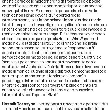
che nel corso della mia carriera ho affrontato solo poche
volte ed è davvero emozionante poterla portare in scena di
nuovo qui a Firenze. Sicuramente posso dire che a livello
tecnico non siamo davanti a un’opera di facile
interpretazione; lo stile che richiede la parte di Nadir rende
infatti complesso trovare il giusto equilibrio fra quella che era
l’intenzione originale del compositore e quella che invece è la
tecnica vocale del nostro tempo. È interessante aver modo
di prendere parte a questa produzione di Wim Wenders; il
modo in cui è stata pensata, unita al fatto che i solisti in
scena sono appena quattro, dà molta ‘responsabilità’
scenica a noi cantanti. La scenografia è essenziale e
semplice ed è un modo per noi solisti di essere più attivi e di
‘riempire’ il palcoscenico con i nostri movimenti e con le
nostre azioni. Anche con Jérémie Rhorer stiamo lavorando in
modo armonico: quando si parla di produzioni come questa è
naturale per un cantante infondere del ‘proprio’ al
personaggio interpretato e lavorando assieme al maestro
Rhorer è quasi spontaneo trovare un bilanciamento fra
questo e quella che invece è la sua visione musicale e
interpretativa dell’opera di Bizet”.
Hasmik Torosyan
– protagonista in scena nella parte di Léila
– torna al Maggio dopo il suo debutto avvenuto nell’autunno