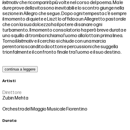
leitmotiv
che ricomparirà più volte nel corso del poema. Ma le
dure prove della vita sono inevitabili e lo scontro giunge nella
sezione in Allegro che segue. Dopo ogni tempesta c’è sempre
il momento di quiete e Liszt lo affida a un Allegretto pastorale
che con la sua dolcezza ha il potere di sanare ogni
turbamento. Il momento consolatorio ha però breve durata e
uno squillo di tromba richiama l’uomo alla lotta in prima linea.
Torna il
leitmotiv
e il cerchio si chiude con una marcia
perentoria scandita da ottoni e percussioni che suggella
trionfalmente il confronto finale tra l’uomo e il suo destino.
continua a leggere
Artisti
Direttore
Zubin Mehta
Orchestra del Maggio Musicale Fiorentino
Durata