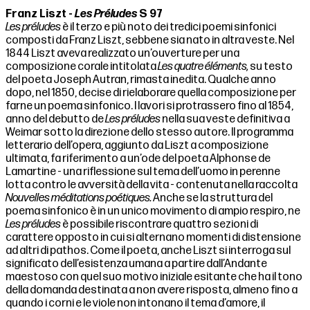
Franz Liszt -
Les Préludes
S 97
Les préludes
è il terzo e più noto dei tredici poemi sinfonici
composti da Franz Liszt, sebbene sia nato in altra veste. Nel
1844 Liszt aveva realizzato un’ouverture per una
composizione corale intitolata
Les quatre éléments,
su testo
del poeta Joseph Autran, rimasta inedita. Qualche anno
dopo, nel 1850, decise di rielaborare quella composizione per
farne un poema sinfonico. I lavori si protrassero fino al 1854,
anno del debutto de
Les préludes
nella sua veste definitiva a
Weimar sotto la direzione dello stesso autore. Il programma
letterario dell’opera, aggiunto da Liszt a composizione
ultimata, fa riferimento a un’ode del poeta Alphonse de
Lamartine - una riflessione sul tema dell’uomo in perenne
lotta contro le avversità della vita - contenuta nella raccolta
Nouvelles méditations poétiques.
Anche se la struttura del
poema sinfonico è in un unico movimento di ampio respiro, ne
Les préludes
è possibile riscontrare quattro sezioni di
carattere opposto in cui si alternano momenti di distensione
ad altri di pathos. Come il poeta, anche Liszt si interroga sul
significato dell’esistenza umana a partire dall’Andante
maestoso con quel suo motivo iniziale esitante che ha il tono
della domanda destinata a non avere risposta, almeno fino a
quando i corni e le viole non intonano il tema d’amore, il