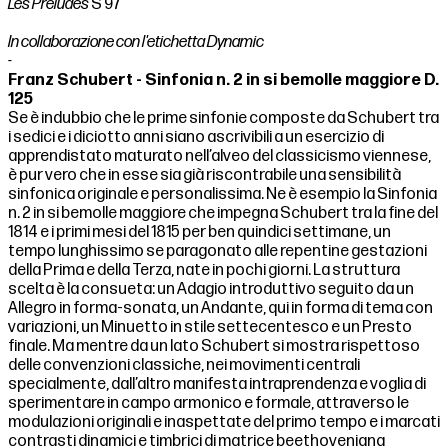
Les Préludes
S 97
In collaborazione con l'etichetta Dynamic
-
Franz Schubert - Sinfonia n. 2 in si bemolle maggiore D.
125
Se è indubbio che le prime sinfonie composte da Schubert tra
i sedici e i diciotto anni siano ascrivibili a un esercizio di
apprendistato maturato nell’alveo del classicismo viennese,
è pur vero che in esse sia già riscontrabile una sensibilità
sinfonica originale e personalissima. Ne è esempio la Sinfonia
n. 2 in si bemolle maggiore che impegna Schubert tra la fine del
1814 e i primi mesi del 1815 per ben quindici settimane, un
tempo lunghissimo se paragonato alle repentine gestazioni
della Prima e della Terza, nate in pochi giorni. La struttura
scelta è la consueta: un Adagio introduttivo seguito da un
Allegro in forma-sonata, un Andante, qui in forma di tema con
variazioni, un Minuetto in stile settecentesco e un Presto
finale. Ma mentre da un lato Schubert si mostra rispettoso
delle convenzioni classiche, nei movimenti centrali
specialmente, dall’altro manifesta intraprendenza e voglia di
sperimentare in campo armonico e formale, attraverso le
modulazioni originali e inaspettate del primo tempo e i marcati
contrasti dinamici e timbrici di matrice beethoveniana