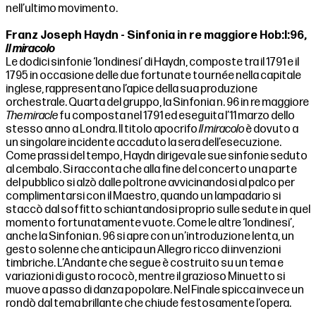
nell’ultimo movimento.
Franz Joseph Haydn - Sinfonia in re maggiore Hob:I:96,
Il miracolo
Le dodici sinfonie ‘londinesi’ di Haydn, composte tra il 1791 e il
1795 in occasione delle due fortunate tournée nella capitale
inglese, rappresentano l’apice della sua produzione
orchestrale. Quarta del gruppo, la Sinfonia n. 96 in re maggiore
The miracle
fu composta nel 1791 ed eseguita l’11 marzo dello
stesso anno a Londra. Il titolo apocrifo
Il miracolo
è dovuto a
un singolare incidente accaduto la sera dell’esecuzione.
Come prassi del tempo, Haydn dirigeva le sue sinfonie seduto
al cembalo. Si racconta che alla fine del concerto una parte
del pubblico si alzò dalle poltrone avvicinandosi al palco per
complimentarsi con il Maestro, quando un lampadario si
staccò dal soffitto schiantandosi proprio sulle sedute in quel
momento fortunatamente vuote. Come le altre ‘londinesi’,
anche la Sinfonia n. 96 si apre con un’introduzione lenta, un
gesto solenne che anticipa un Allegro ricco di invenzioni
timbriche. L’Andante che segue è costruito su un tema e
variazioni di gusto rococò, mentre il grazioso Minuetto si
muove a passo di danza popolare. Nel Finale spicca invece un
rondò dal tema brillante che chiude festosamente l’opera.