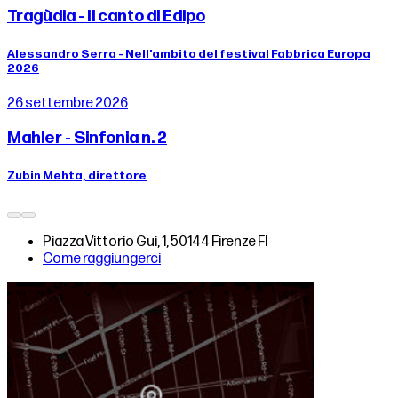
Tragùdia - Il canto di Edipo
Alessandro Serra - Nell’ambito del festival Fabbrica Europa
2026
26 settembre 2026
Mahler - Sinfonia n. 2
Zubin Mehta, direttore
Piazza Vittorio Gui, 1, 50144 Firenze FI
Come raggiungerci