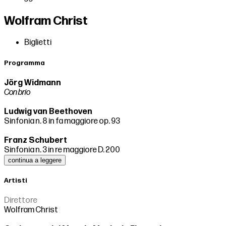
Wolfram Christ
Biglietti
Programma
Jörg Widmann
Con brio
Ludwig van Beethoven
Sinfonia n. 8 in fa maggiore op. 93
Franz Schubert
Sinfonia n. 3 in re maggiore D. 200
continua a leggere
Artisti
Direttore
Wolfram Christ