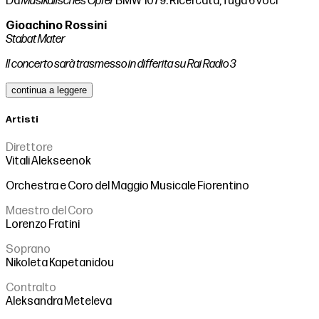
Da
Musikalisches Opfer
BMW 1079: Ricercata, fuga 6 voci
Gioachino Rossini
Stabat Mater
Il concerto sarà trasmesso in differita su Rai Radio 3
continua a leggere
Artisti
Direttore
Vitali Alekseenok
Orchestra e Coro del Maggio Musicale Fiorentino
Maestro del Coro
Lorenzo Fratini
Soprano
Nikoleta Kapetanidou
Contralto
Aleksandra Meteleva