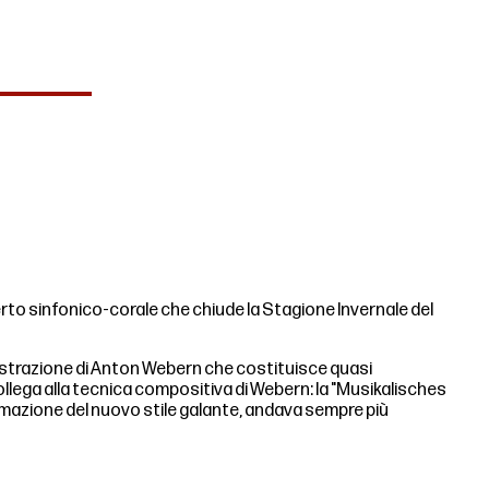
ncerto sinfonico-corale che chiude la Stagione Invernale del
estrazione di Anton Webern che costituisce quasi
llega alla tecnica compositiva di Webern: la "Musikalisches
fermazione del nuovo stile galante, andava sempre più