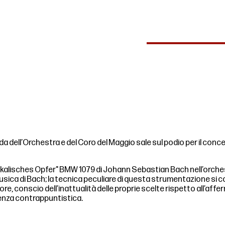
uida dell’Orchestra e del Coro del Maggio sale sul podio per il co
usikalisches Opfer" BMW 1079 di Johann Sebastian Bach nell’orch
ica di Bach; la tecnica peculiare di questa strumentazione si co
tore, conscio dell’inattualità delle proprie scelte rispetto all’af
ienza contrappuntistica.