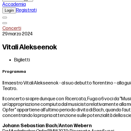
Accademia
Registrati
Login
Concerti
29 marzo 2024
Vitali Alekseenok
Biglietti
Programma
Il maestro Vitali Alekseenok - al suo debutto fiorentino – alla g
Teatro.
Il concerto si apre dunque con Ricercata, Fuga a 6 voci da "M
un’appropriazione compiuta dal musicista relativamente alla mus
Opfer" appartiene all’ultimo periodo di vita di Bach, quando l’au
concentrando la propria attenzione sulle potenzialità della sc
Johann Sebastian Bach
/
Anton Webern