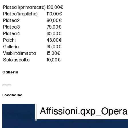
Platea 1 (prima recita)
130,00€
Platea 1 (repliche)
110,00€
Platea 2
90,00€
Platea 3
75,00€
Platea 4
65,00€
Palchi
45,00€
Galleria
35,00€
Visibilità limitata
15,00€
Solo ascolto
10,00€
Galleria
Locandina