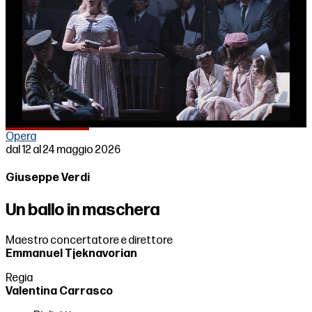
Loaded
:
Unmute
▶
▶
▶
100.00%
Opera
dal 12 al 24 maggio 2026
Giuseppe Verdi
Un ballo in maschera
Maestro concertatore e direttore
Emmanuel Tjeknavorian
Regia
Valentina Carrasco