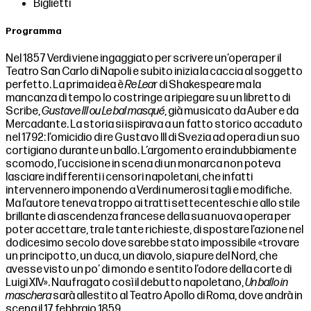
Biglietti
Programma
Nel 1857 Verdi viene ingaggiato per scrivere un’opera per il
Teatro San Carlo di Napoli e subito inizia la caccia al soggetto
perfetto. La prima idea è
Re Lea
r di Shakespeare ma la
mancanza di tempo lo costringe a ripiegare su un libretto di
Scribe,
Gustave III ou Le bal masqué
, già musicato da Auber e da
Mercadante. La storia si ispirava a un fatto storico accaduto
nel 1792: l’omicidio di re Gustavo III di Svezia ad opera di un suo
cortigiano durante un ballo. L’argomento era indubbiamente
scomodo, l’uccisione in scena di un monarca non poteva
lasciare indifferenti i censori napoletani, che infatti
intervennero imponendo a Verdi numerosi tagli e modifiche.
Ma l’autore teneva troppo ai tratti settecenteschi e allo stile
brillante di ascendenza francese della sua nuova opera per
poter accettare, tra le tante richieste, di spostare l’azione nel
dodicesimo secolo dove sarebbe stato impossibile «trovare
un principotto, un duca, un diavolo, sia pure del Nord, che
avesse visto un po’ di mondo e sentito l’odore della corte di
Luigi XIV». Naufragato così il debutto napoletano,
Un ballo in
maschera
sarà allestito al Teatro Apollo di Roma, dove andrà in
scena il 17 febbraio 1859.