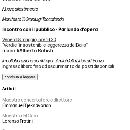
Nuovo allestimento
Manifesto © Gianluigi Toccafondo
Incontro con il pubblico - Parlando d'opera
Venerdì 8 maggio, ore 16.30
"
Verdi e l’insostenibile leggerezza del Ballo"
a cura di
Alberto Batisti
In collaborazione con Il Foyer - Amici della Lirica di Firenze
Ingresso libero fino ad esaurimento dei posti disponibili
continua a leggere
Artisti
Maestro concertatore e direttore
Emmanuel Tjeknavorian
Maestro del Coro
Lorenzo Fratini