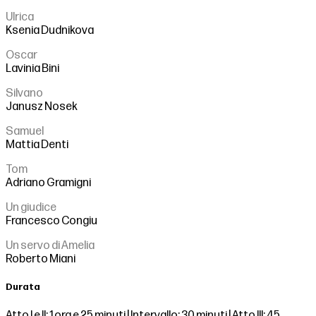
Ulrica
Ksenia Dudnikova
Oscar
Lavinia Bini
Silvano
Janusz Nosek
Samuel
Mattia Denti
Tom
Adriano Gramigni
Un giudice
Francesco Congiu
Un servo di Amelia
Roberto Miani
Durata
Atto I e II: 1 ora e 25 minuti | Intervallo: 30 minuti | Atto III: 45