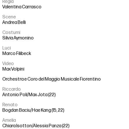
Regia
Valentina Carrasco
Scene
Andrea Belli
Costumi
Silvia Aymonino
Luci
Marco Filibeck
Video
Max Volpini
Orchestra e Coro del Maggio Musicale Fiorentino
Riccardo
Antonio Poli/Max Jota (22)
Renato
Bogdan Baciu/Hae Kang (15, 22)
Amelia
Chiara Isotton/Alessia Panza (22)