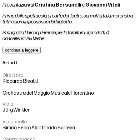
Presentazioni di
Cristina Bersanelli
e
Giovanni Vitali
Prima dello spettacolo, al caffè del Teatro, sarà offerta la merenda a
tutti coloro in possesso del biglietto
.
Si ringrazia Unicoop Firenze per la fornitura di prodotti di
cancelleria Vivi Verde.
continua a leggere
Artisti
Direttore
Riccardo Bisatti
Orchestra del Maggio Musicale Fiorentino
Viola
Jörg Winkler
Violoncello
Simão Pedro Alcoforado Barreira
Contrabbasso