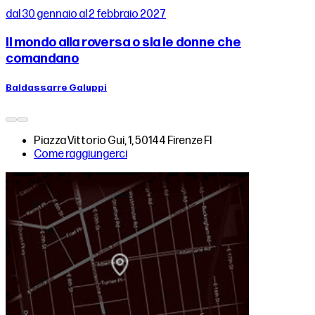
dal 30 gennaio al 2 febbraio 2027
Il mondo alla roversa o sia le donne che
comandano
Baldassarre Galuppi
Piazza Vittorio Gui, 1, 50144 Firenze FI
Come raggiungerci