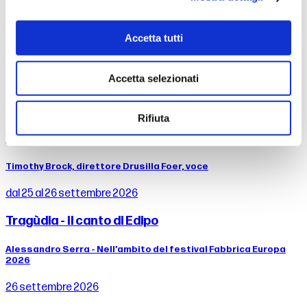
Salvatore Percacciolo, direttore Drusilla Foer, voce narrante
11 settembre 2026
Accetta tutti
Dance People - Maqamat & Omar Rajeh
Accetta selezionati
Nell’ambito del festival Fabbrica Europa 2026
13 settembre 2026
Rifiuta
Weill - Songs
Timothy Brock, direttore Drusilla Foer, voce
dal 25 al 26 settembre 2026
Tragùdia - Il canto di Edipo
Alessandro Serra - Nell’ambito del festival Fabbrica Europa
2026
26 settembre 2026