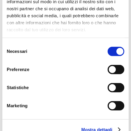
informazioni sul modo in cui utilizzi il nostro sito con i
Settore C
Settore D
nostri partner che si occupano di analisi dei dati web,
pubblicità e social media, i quali potrebbero combinarle
Prezzi
con altre informazioni che hai fornito loro o che hanno
raccolto dal tuo utilizzo dei loro servizi.
Zona
Intero
Settore A
75,00€
Settore B
55,00€
Selezione
Settore C
40,00€
Necessari
del
Settore D
25,00€
consenso
Preferenze
Ti può interessare
6 settembre 2026
Statistiche
Professori dell'Orchestra del Maggio
Marketing
10 settembre 2026
Prokof’ev - Pierino e il lupo
Mostra dettagli