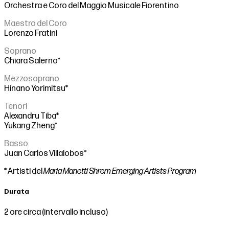
Orchestra e Coro del Maggio Musicale Fiorentino
Maestro del Coro
Lorenzo Fratini
Soprano
Chiara Salerno*
Mezzosoprano
Hinano Yorimitsu*
Tenori
Alexandru Tiba*
Yukang Zheng*
Basso
Juan Carlos Villalobos*
* Artisti del
Maria Manetti Shrem Emerging Artists Program
Durata
2 ore circa (intervallo incluso)