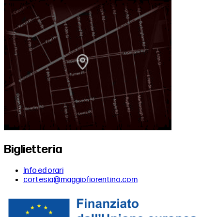
Biglietteria
Info ed orari
cortesia@maggiofiorentino.com