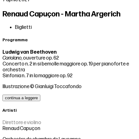
Renaud Capuçon - Martha Argerich
Biglietti
Programma
Ludwig van Beethoven
Coriolano
, ouverture op. 62
Concerto n. 2 in si bemolle maggiore op. 19 per pianoforte e
orchestra
Sinfonia n. 7 in la maggiore op. 92
Illustrazione © Gianluigi Toccafondo
continua a leggere
Artisti
Direttore e violino
Renaud Capuçon