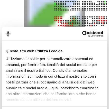
Settore A
Settore B
Settore C
Settore D
Questo sito web utilizza i cookie
Prezzi
Utilizziamo i cookie per personalizzare contenuti ed
annunci, per fornire funzionalità dei social media e per
Zona
Intero
analizzare il nostro traffico. Condividiamo inoltre
Settore A
90,00€
informazioni sul modo in cui utilizzi il nostro sito con i
Settore B
70,00€
nostri partner che si occupano di analisi dei dati web,
Settore C
45,00€
pubblicità e social media, i quali potrebbero combinarle
Settore D
35,00€
con altre informazioni che hai fornito loro o che hanno
Ti può interessare
raccolto dal tuo utilizzo dei loro servizi.