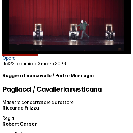
Loaded
:
Unmute
▶
38.66%
Opera
dal 22 febbraio al 3 marzo 2026
Ruggero Leoncavallo / Pietro Mascagni
Pagliacci / Cavalleria rusticana
Maestro concertatore e direttore
Riccardo Frizza
Regia
Robert Carsen