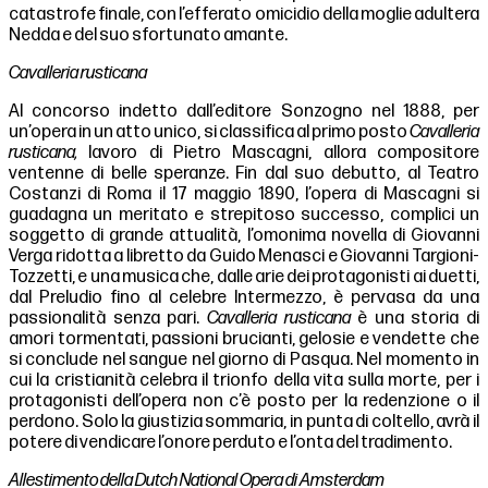
catastrofe finale, con l’efferato omicidio della moglie adultera
Nedda e del suo sfortunato amante.
Cavalleria rusticana
Al concorso indetto dall’editore Sonzogno nel 1888, per
un’opera in un atto unico, si classifica al primo posto
Cavalleria
rusticana,
lavoro di Pietro Mascagni, allora compositore
ventenne di belle speranze. Fin dal suo debutto, al Teatro
Costanzi di Roma il 17 maggio 1890, l’opera di Mascagni si
guadagna un meritato e strepitoso successo, complici un
soggetto di grande attualità, l’omonima novella di Giovanni
Verga ridotta a libretto da Guido Menasci e Giovanni Targioni-
Tozzetti, e una musica che, dalle arie dei protagonisti ai duetti,
dal Preludio fino al celebre Intermezzo, è pervasa da una
passionalità senza pari.
Cavalleria rusticana
è una storia di
amori tormentati, passioni brucianti, gelosie e vendette che
si conclude nel sangue nel giorno di Pasqua. Nel momento in
cui la cristianità celebra il trionfo della vita sulla morte, per i
protagonisti dell’opera non c’è posto per la redenzione o il
perdono. Solo la giustizia sommaria, in punta di coltello, avrà il
potere di vendicare l’onore perduto e l’onta del tradimento.
Allestimento della Dutch National Opera di Amsterdam