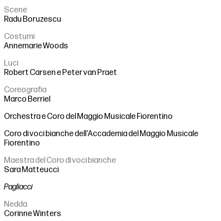
Scene
Radu Boruzescu
Costumi
Annemarie Woods
Luci
Robert Carsen e Peter van Praet
Coreografia
Marco Berriel
Orchestra e Coro del Maggio Musicale Fiorentino
Coro di voci bianche dell'Accademia del Maggio Musicale
Fiorentino
Maestra del Coro di voci bianche
Sara Matteucci
Pagliacci
Nedda
Corinne Winters