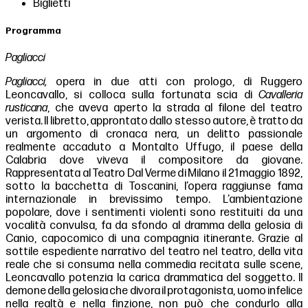
Biglietti
Programma
Pagliacci
Pagliacci,
opera in due atti con prologo, di Ruggero
Leoncavallo, si colloca sulla fortunata scia di
Cavalleria
rusticana
, che aveva aperto la strada al filone del teatro
verista. Il libretto, approntato dallo stesso autore, è tratto da
un argomento di cronaca nera, un delitto passionale
realmente accaduto a Montalto Uffugo, il paese della
Calabria dove viveva il compositore da giovane.
Rappresentata al Teatro Dal Verme di Milano il 21 maggio 1892,
sotto la bacchetta di Toscanini, l’opera raggiunse fama
internazionale in brevissimo tempo. L’ambientazione
popolare, dove i sentimenti violenti sono restituiti da una
vocalità convulsa, fa da sfondo al dramma della gelosia di
Canio, capocomico di una compagnia itinerante. Grazie al
sottile espediente narrativo del teatro nel teatro, della vita
reale che si consuma nella commedia recitata sulle scene,
Leoncavallo potenzia la carica drammatica del soggetto. Il
demone della gelosia che divora il protagonista, uomo infelice
nella realtà e nella finzione, non può che condurlo alla