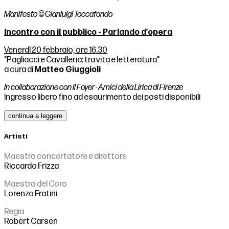
Manifesto © Gianluigi Toccafondo
Incontro con il pubblico - Parlando d'opera
Venerdì 20 febbraio, ore 16.30
"Pagliacci e Cavalleria: tra vita e letteratura"
a cura di
Matteo Giuggioli
In collaborazione con Il Foyer - Amici della Lirica di Firenze
Ingresso libero fino ad esaurimento dei posti disponibili
continua a leggere
Artisti
Maestro concertatore e direttore
Riccardo Frizza
Maestro del Coro
Lorenzo Fratini
Regia
Robert Carsen