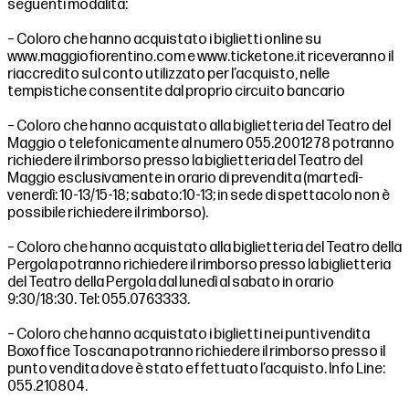
seguenti modalità:
– Coloro che hanno acquistato i biglietti online su
www.maggiofiorentino.com e www.ticketone.it r
iceveranno il
riaccredito sul conto utilizzato per l’acquisto, nelle
tempistiche consentite dal proprio circuito bancario
– Coloro che hanno acquistato alla biglietteria del Teatro del
Maggio o telefonicamente al numero 055.2001278 potranno
richiedere il rimborso presso la biglietteria del Teatro del
Maggio esclusivamente in orario di prevendita (martedì-
venerdì: 10-13/15-18; sabato:10-13; in sede di spettacolo non è
possibile richiedere il rimborso).
– Coloro che hanno acquistato alla biglietteria del Teatro della
Pergola potranno richiedere il rimborso presso la biglietteria
del Teatro della Pergola dal lunedì al sabato in orario
9:30/18:30. Tel: 055.0763333.
– Coloro che hanno acquistato i biglietti nei punti vendita
Boxoffice Toscana potranno richiedere il rimborso presso il
punto vendita dove è stato effettuato l’acquisto. Info Line:
055.210804.