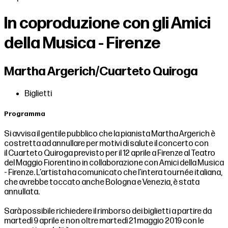
In coproduzione con gli Amici
della Musica - Firenze
Martha Argerich/Cuarteto Quiroga
Biglietti
Programma
Si avvisa il gentile pubblico che la pianista
Martha Argerich
è
costretta ad annullare per motivi di salute il concerto con
il Cuarteto Quiroga previsto per il 12 aprile a Firenze al Teatro
del Maggio Fiorentino in collaborazione con Amici della Musica
- Firenze. L’artista ha comunicato che l’intera tournée italiana,
che avrebbe toccato anche Bologna e Venezia, è stata
annullata.
Sarà possibile richiedere il rimborso dei biglietti a partire da
martedì 9 aprile e non oltre martedì
21 maggio 2019 con le