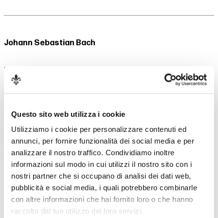
Johann Sebastian Bach
Partita n. 2 in do minore BWV 826
Franz Joseph Haydn
Quartetto in do maggiore op. 74 Hob.III:72
Questo sito web utilizza i cookie
Robert Schumann
Quintetto in mi bemolle maggiore per pianoforte e archi op. 44
Utilizziamo i cookie per personalizzare contenuti ed
continua a leggere
annunci, per fornire funzionalità dei social media e per
analizzare il nostro traffico. Condividiamo inoltre
Artisti
informazioni sul modo in cui utilizzi il nostro sito con i
Pianoforte
nostri partner che si occupano di analisi dei dati web,
Martha Argerich
pubblicità e social media, i quali potrebbero combinarle
con altre informazioni che hai fornito loro o che hanno
Cuarteto Quiroga
raccolto dal tuo utilizzo dei loro servizi.