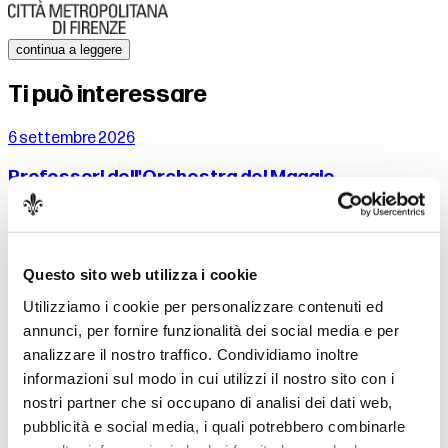
continua a leggere
Ti può interessare
6 settembre 2026
Professori dell'Orchestra del Maggio
10 settembre 2026
Prokof’ev - Pierino e il lupo
Questo sito web utilizza i cookie
Salvatore Percacciolo, direttore Drusilla Foer, voce narrante
Utilizziamo i cookie per personalizzare contenuti ed
annunci, per fornire funzionalità dei social media e per
11 settembre 2026
analizzare il nostro traffico. Condividiamo inoltre
Dance People - Maqamat & Omar Rajeh
informazioni sul modo in cui utilizzi il nostro sito con i
nostri partner che si occupano di analisi dei dati web,
Nell’ambito del festival Fabbrica Europa 2026
pubblicità e social media, i quali potrebbero combinarle