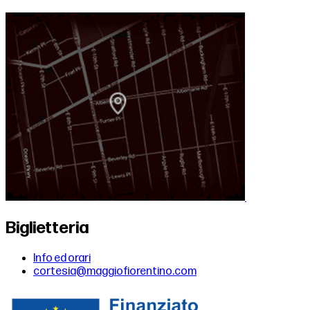
Biglietteria
Info ed orari
cortesia@maggiofiorentino.com