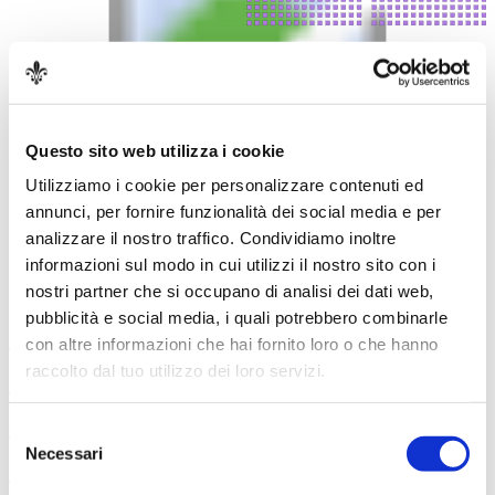
Settore unico
Questo sito web utilizza i cookie
Prezzi
Utilizziamo i cookie per personalizzare contenuti ed
annunci, per fornire funzionalità dei social media e per
Zona
Intero
analizzare il nostro traffico. Condividiamo inoltre
Settore unico
15,00€
informazioni sul modo in cui utilizzi il nostro sito con i
Ti può interessare
nostri partner che si occupano di analisi dei dati web,
pubblicità e social media, i quali potrebbero combinarle
6 settembre 2026
con altre informazioni che hai fornito loro o che hanno
raccolto dal tuo utilizzo dei loro servizi.
Professori dell'Orchestra del Maggio
10 settembre 2026
Selezione
Necessari
del
Prokof’ev - Pierino e il lupo
consenso