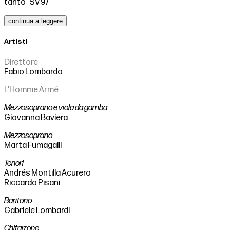
tanto” SV 97
continua a leggere
Artisti
Direttore
Fabio Lombardo
L'Homme Armé
Mezzosoprano e viola da gamba
Giovanna Baviera
Mezzosoprano
Marta Fumagalli
Tenori
Andrés Montilla Acurero
Riccardo Pisani
Baritono
Gabriele Lombardi
Chitarrone