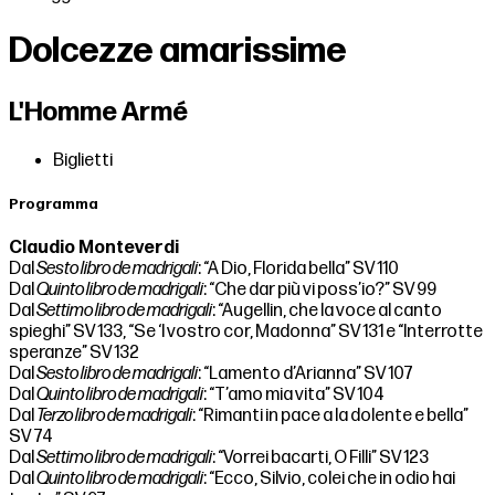
Dolcezze amarissime
L'Homme Armé
Biglietti
Programma
Claudio Monteverdi
Dal
Sesto libro de madrigali
: “A Dio, Florida bella” SV 110
Dal
Quinto libro de madrigali
: “Che dar più vi poss’io?” SV 99
Dal
Settimo libro de madrigali
: “Augellin, che la voce al canto
spieghi” SV 133, “Se ‘l vostro cor, Madonna” SV 131 e “Interrotte
speranze” SV 132
Dal
Sesto libro de madrigali
: “Lamento d’Arianna” SV 107
Dal
Quinto libro de madrigali
: “T’amo mia vita” SV 104
Dal
Terzo libro de madrigali
: “Rimanti in pace a la dolente e bella”
SV 74
Dal
Settimo libro de madrigali
: “Vorrei bacarti, O Filli” SV 123
Dal
Quinto libro de madrigali
: “Ecco, Silvio, colei che in odio hai