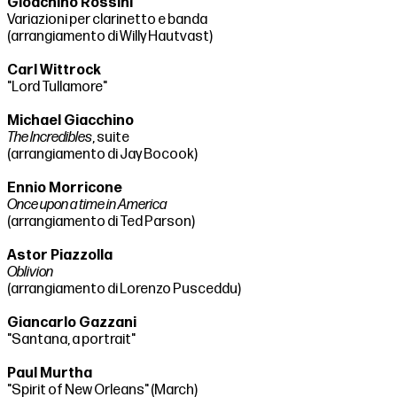
Gioachino Rossini
Variazioni per clarinetto e banda
(arrangiamento di Willy Hautvast)
Carl Wittrock
"Lord Tullamore"
Michael Giacchino
The Incredibles
, suite
(arrangiamento di Jay Bocook)
Ennio Morricone
Once upon a time in America
(arrangiamento di Ted Parson)
Astor Piazzolla
Oblivion
(arrangiamento di Lorenzo Pusceddu)
Giancarlo Gazzani
"Santana, a portrait"
Paul Murtha
"Spirit of New Orleans" (March)