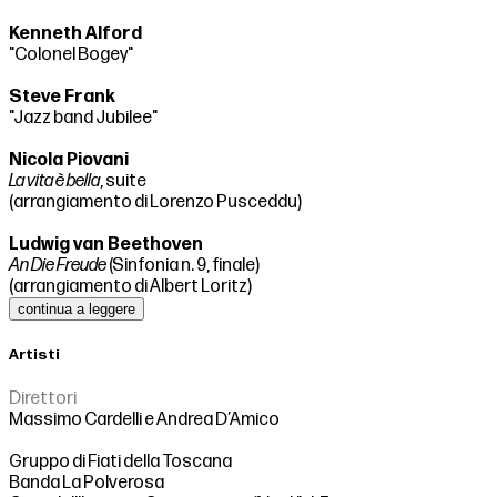
Kenneth Alford
"Colonel Bogey"
Steve Frank
"Jazz band Jubilee"
Nicola Piovani
La vita è bella
, suite
(arrangiamento di Lorenzo Pusceddu)
Ludwig van Beethoven
An Die Freude
(Sinfonia n. 9, finale)
(arrangiamento di Albert Loritz)
continua a leggere
Artisti
Direttori
Massimo Cardelli e Andrea D’Amico
Gruppo di Fiati della Toscana
Banda La Polverosa