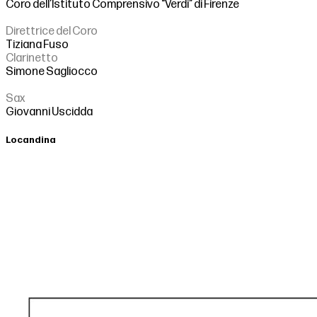
Coro dell’Istituto Comprensivo “Verdi” di Firenze
Direttrice del Coro
Tiziana Fuso
Clarinetto
Simone Sagliocco
Sax
Giovanni Uscidda
Locandina