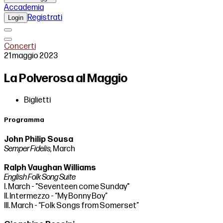
Accademia
Registrati
Login
Concerti
21 maggio 2023
La Polverosa al Maggio
Biglietti
Programma
John Philip Sousa
Semper Fidelis,
March
Ralph Vaughan Williams
EngIish Folk Song Suite
I. March - "Seventeen come Sunday"
II. Intermezzo - “My Bonny Boy”
III. March - “Folk Songs from Somerset”