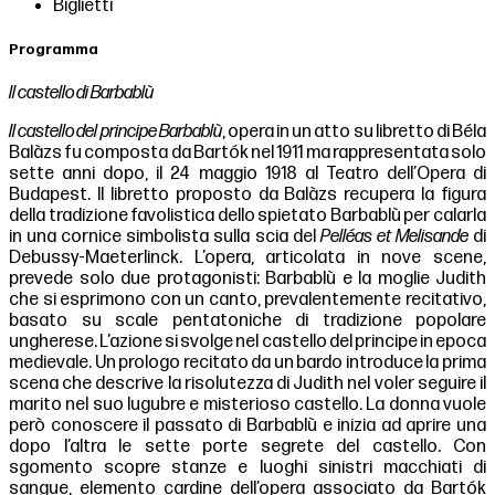
Biglietti
Programma
Il castello di Barbablù
Il castello del principe Barbablù
, opera in un atto su libretto di Béla
Balàzs fu composta da Bartók nel 1911 ma rappresentata solo
sette anni dopo, il 24 maggio 1918 al Teatro dell’Opera di
Budapest. Il libretto proposto da Balàzs recupera la figura
della tradizione favolistica dello spietato Barbablù per calarla
in una cornice simbolista sulla scia del
Pelléas et Melisande
di
Debussy-Maeterlinck. L’opera, articolata in nove scene,
prevede solo due protagonisti: Barbablù e la moglie Judith
che si esprimono con un canto, prevalentemente recitativo,
basato su scale pentatoniche di tradizione popolare
ungherese. L’azione si svolge nel castello del principe in epoca
medievale. Un prologo recitato da un bardo introduce la prima
scena che descrive la risolutezza di Judith nel voler seguire il
marito nel suo lugubre e misterioso castello. La donna vuole
però conoscere il passato di Barbablù e inizia ad aprire una
dopo l’altra le sette porte segrete del castello. Con
sgomento scopre stanze e luoghi sinistri macchiati di
sangue, elemento cardine dell’opera associato da Bartók