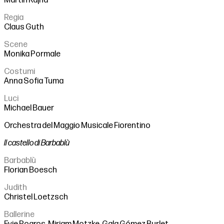
Martin Rajna
Regia
Claus Guth
Scene
Monika Pormale
Costumi
Anna Sofia Tuma
Luci
Michael Bauer
Orchestra del Maggio Musicale Fiorentino
Il castello di Barbablù
Barbablù
Florian Boesch
Judith
Christel Loetzsch
Ballerine