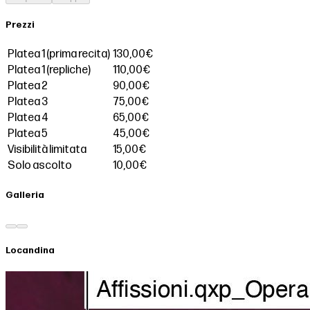
Prezzi
Platea 1 (prima recita)
130,00€
Platea 1 (repliche)
110,00€
Platea 2
90,00€
Platea 3
75,00€
Platea 4
65,00€
Platea 5
45,00€
Visibilità limitata
15,00€
Solo ascolto
10,00€
Galleria
Locandina