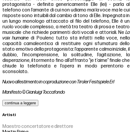
protagonista - definita genericamente Elle (lei) - parla al
telefono con l’amante di cui non udiamo mai la voce ma le cui
risposte sono intuibili dal cambio di tono di Elle. Impegnata in
un lungo monologo attaccato al filo del telefono, Elle è un
ruolo vocale complesso, a metà tra teatro di prosa e teatro
musicale che richiede parimenti doti vocali e attoriali. Ne
La
voix humaine
di Poulenc tutto sta infatti nella voce, nella
capacità camaleontica di restituire ogni sfumatura dello
stato emotivo della protagonista: l’apparente calma iniziale, il
dubbio, l’incomprensione, la solitudine, l’agitazione, la
disperazione, il tormento fino all’affranto “je t’aime” finale che
chiude la telefonata e l’opera in modo perentorio e
sconsolato.
Nuovo allestimento in coproduzione con Tiroler Festspiele Erl
Manifesto © Gianluigi Toccafondo
continua a leggere
Artisti
Maestro concertatore e direttore