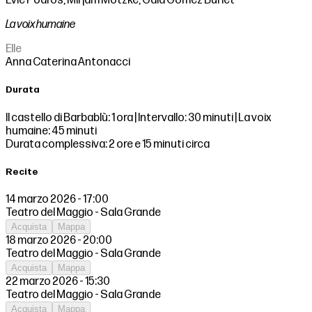
Evie Poaros, Mirjam Motzke, Gala Gómez Burlet
La voix humaine
Elle
Anna Caterina Antonacci
Durata
Il castello di Barbablù: 1 ora | Intervallo: 30 minuti | La voix
humaine: 45 minuti
Durata complessiva: 2 ore e 15 minuti circa
Recite
14 marzo 2026 - 17:00
Teatro del Maggio - Sala Grande
Acquista
Mappa
18 marzo 2026 - 20:00
Teatro del Maggio - Sala Grande
Acquista
Mappa
22 marzo 2026 - 15:30
Teatro del Maggio - Sala Grande
Acquista
Mappa