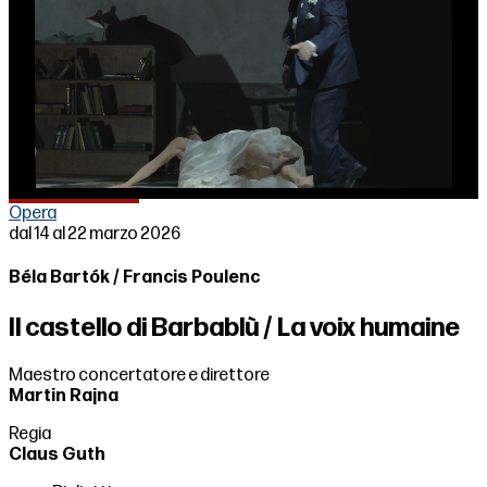
Loaded
:
Unmute
▶
▶
84.17%
Opera
dal 14 al 22 marzo 2026
Béla Bartók / Francis Poulenc
Il castello di Barbablù / La voix humaine
Maestro concertatore e direttore
Martin Rajna
Regia
Claus Guth