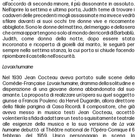
all’accordo di seconda minore, il più dissonante in assoluto.
Nell’aprire la settima e ultima porta, Judith teme di trovare i
cadaveri delle precedenti mogli assassinate ma invece vedrà
sfilare davanti ai suoi occhi tre donne vive e riccamente
abbigliate. Sono le donne del mattino, del meriggio e della sera
che ormai appartengono solo al mondo dei ricordi di Barbablù.
Judith, come donna della notte, dopo essere stata
incoronata e ricoperta di gioielli dal marito, le seguirà per
sempre nella settima stanza, la cui porta si chiude facendo
ripiombare il castello nell’oscurità.
La voix humaine
Nel 1930 Jean Cocteau aveva portato sulle scene della
Comédie-Française
La voix humaine
, dramma della solitudine e
disperazione di una giovane donna abbandonata dal suo
amante. La proposta di realizzare un’opera su quel soggetto
giunse a Francis Poulenc da Hervé Dugardin, allora direttore
della filiale parigina di Casa Ricordi. Il compositore, che già
aveva messo in musica testi Jean Cocteau, accettò
volentieri la sfida di adattare un testo squisitamente teatrale
alle esigenze della musica e la sua versione de
La voix
humaine
debuttò al Théâtre national de l'Opéra-Comique il 6
febbraio del 1959. Unico personaggio in scena, la