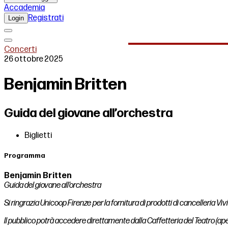
Accademia
Registrati
Login
Concerti
26 ottobre 2025
Benjamin Britten
Guida del giovane all’orchestra
Biglietti
Programma
Benjamin Britten
Guida del giovane all’orchestra
Si ringrazia Unicoop Firenze
per la fornitura di prodotti di cancelleria Viv
Il pubblico potrà accedere direttamente dalla Caffetteria del Teatro (aper