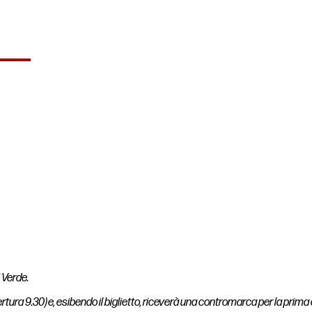
i Verde.
tura 9.30) e, esibendo il biglietto, riceverà una contromarca per la prima c