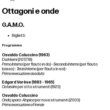
Ottagoni e onde
G.A.M.O.
Biglietti
Programma
Osvaldo Coluccino (1963)
Da
Interni
(2017/18)
Primo Interno
(per flauto in do) -
Secondo Interno
(per flauto
basso) -
Terzo Interno
(per flauto in sol) -
Prima esecuzione assoluta
Edgard Varèse (1883 - 1965)
Octandre
per otto strumenti (1923)
Osvaldo Coluccino
Onda, spora - Atopica
per nove strumenti (2003)
Prima esecuzione a Firenze