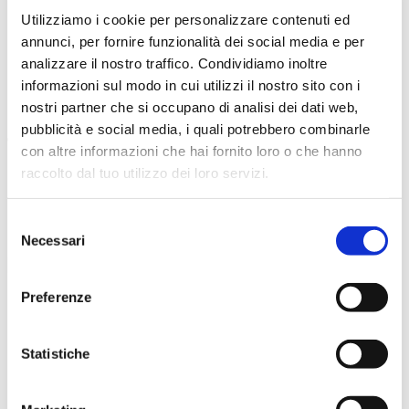
Eleonora Podestà
Utilizziamo i cookie per personalizzare contenuti ed
Viola
annunci, per fornire funzionalità dei social media e per
Matilde Giorgis
analizzare il nostro traffico. Condividiamo inoltre
informazioni sul modo in cui utilizzi il nostro sito con i
Violoncello
nostri partner che si occupano di analisi dei dati web,
Elide Sulsenti
pubblicità e social media, i quali potrebbero combinarle
Contrabbasso
con altre informazioni che hai fornito loro o che hanno
Giacomo Piermatti
raccolto dal tuo utilizzo dei loro servizi.
Recite
Selezione
6 maggio 2026 - 20:00
Necessari
del
Sala Regia
consenso
Acquista
Mappa
Preferenze
Prezzi
Posto unico
10,00€
Statistiche
Ti può interessare