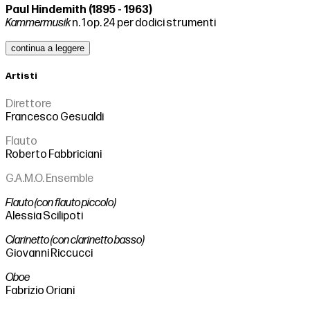
Paul Hindemith (1895 - 1963)
Kammermusik
n. 1 op. 24 per dodici strumenti
continua a leggere
Artisti
Direttore
Francesco Gesualdi
Flauto
Roberto Fabbriciani
G.A.M.O. Ensemble
Flauto (con flauto piccolo)
Alessia Scilipoti
Clarinetto (con clarinetto basso)
Giovanni Riccucci
Oboe
Fabrizio Oriani