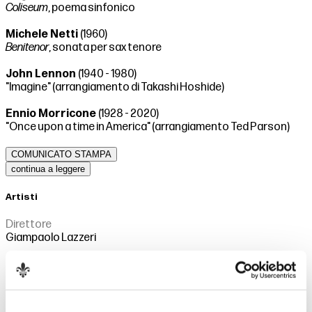
Coliseum
, poema sinfonico
Michele Netti
(1960)
Benitenor
, sonata per sax tenore
John Lennon
(1940 - 1980)
"Imagine" (arrangiamento di Takashi Hoshide)
Ennio Morricone
(1928 - 2020)
"Once upon a time in America" (arrangiamento Ted Parson)
COMUNICATO STAMPA
continua a leggere
Artisti
Direttore
Giampaolo Lazzeri
Filarmonica di Firenze “Gioachino Rossini”
Solisti
Tazio Borgognoni, Cosimo Avigliano, Ruben Marzà