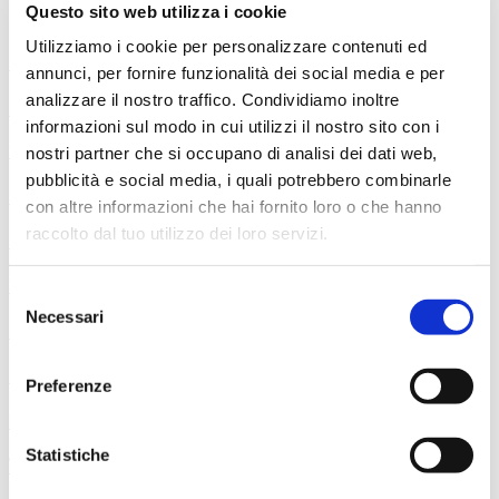
Ti può interessare
Questo sito web utilizza i cookie
Utilizziamo i cookie per personalizzare contenuti ed
6 settembre 2026
annunci, per fornire funzionalità dei social media e per
analizzare il nostro traffico. Condividiamo inoltre
Professori dell'Orchestra del Maggio
informazioni sul modo in cui utilizzi il nostro sito con i
10 settembre 2026
nostri partner che si occupano di analisi dei dati web,
pubblicità e social media, i quali potrebbero combinarle
Prokof’ev - Pierino e il lupo
con altre informazioni che hai fornito loro o che hanno
raccolto dal tuo utilizzo dei loro servizi.
Salvatore Percacciolo, direttore Drusilla Foer, voce narrante
11 settembre 2026
Selezione
Necessari
del
Dance People - Maqamat & Omar Rajeh
consenso
Nell’ambito del festival Fabbrica Europa 2026
Preferenze
13 settembre 2026
Statistiche
Weill - Songs