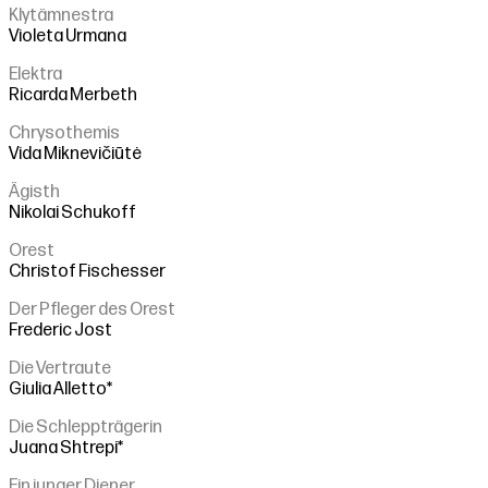
Klytämnestra
Violeta Urmana
Elektra
Ricarda Merbeth
Chrysothemis
Vida Miknevičiūtė
Ägisth
Nikolai Schukoff
Orest
Christof Fischesser
Der Pfleger des Orest
Frederic Jost
Die Vertraute
Giulia Alletto*
Die Schleppträgerin
Juana Shtrepi*
Ein junger Diener