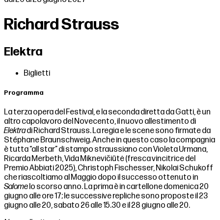
Richard Strauss
Elektra
Biglietti
Programma
La terza opera del Festival, e la seconda diretta da Gatti, è un
altro capolavoro del Novecento, il nuovo allestimento di
Elektra
di Richard Strauss. La regia e le scene sono firmate da
Stéphane Braunschweig. Anche in questo caso la compagnia
è tutta “all star” di stampo straussiano con Violeta Urmana,
Ricarda Merbeth, Vida Miknevičiūtė (fresca vincitrice del
Premio Abbiati 2025), Christoph Fischesser, Nikolai Schukoff
che riascoltiamo al Maggio dopo il successo ottenuto in
Salome
lo scorso anno. La prima è in cartellone domenica 20
giugno alle ore 17; le successive repliche sono proposte il 23
giugno alle 20, sabato 26 alle 15.30 e il 28 giugno alle 20.