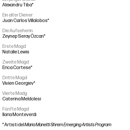
Alexandru Tiba*
Ein alter Diener
Juan Carlos Villalobos*
Die Aufseherin
Zeynep Seray Özcan*
Erste Magd
Natalie Lewis
Zweite Magd
Erica Cortese*
Dritte Magd
Vivien Georgiev*
Vierte Madg
Caterina Meldolesi
Fünfte Magd
Ilaria Monteverdi
* Artisti del
Maria Manetti Shrem Emerging Artists Program