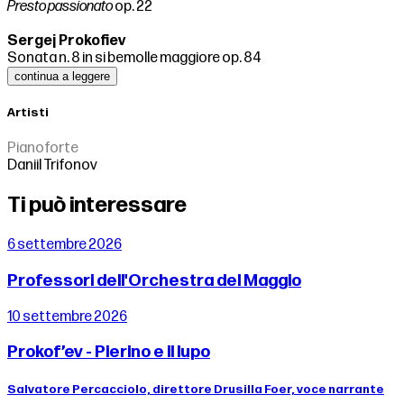
Presto passionato
op. 22
Sergej Prokofiev
Sonata n. 8 in si bemolle maggiore op. 84
continua a leggere
Artisti
Pianoforte
Daniil Trifonov
Ti può interessare
6 settembre 2026
Professori dell'Orchestra del Maggio
10 settembre 2026
Prokof’ev - Pierino e il lupo
Salvatore Percacciolo, direttore Drusilla Foer, voce narrante