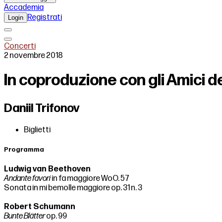
Accademia
Registrati
Login
Concerti
2 novembre 2018
In coproduzione con gli Amici d
Daniil Trifonov
Biglietti
Programma
Ludwig van Beethoven
Andante favori
in fa maggiore WoO. 57
Sonata in mi bemolle maggiore op. 31 n. 3
Robert Schumann
Bunte Blätter
op. 99