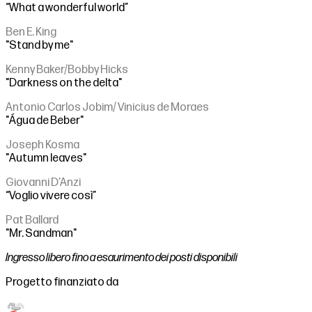
“What a wonderful world”
Ben E. King
"Stand by me"
Kenny Baker/Bobby Hicks
"Darkness on the delta"
Antonio Carlos Jobim/ Vinicius de Moraes
"Água de Beber"
Joseph Kosma
"Autumn leaves"
Giovanni D’Anzi
“Voglio vivere così”
Pat Ballard
"Mr. Sandman"
Ingresso libero fino a esaurimento dei posti disponibili
Progetto finanziato da