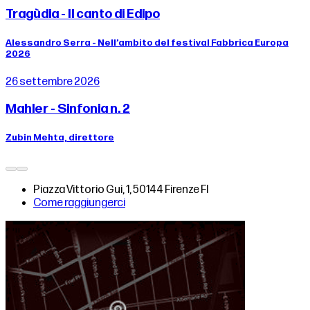
Tragùdia - Il canto di Edipo
Alessandro Serra - Nell’ambito del festival Fabbrica Europa
2026
26 settembre 2026
Mahler - Sinfonia n. 2
Zubin Mehta, direttore
Piazza Vittorio Gui, 1, 50144 Firenze FI
Come raggiungerci