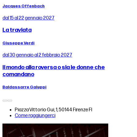
Jacques Offenbach
dal 15 al 22 gennaio 2027
La traviata
Giuseppe Verdi
dal 30 gennaio al 2 febbraio 2027
Il mondo alla roversa o sia le donne che
comandano
Baldassarre Galuppi
Piazza Vittorio Gui, 1, 50144 Firenze FI
Come raggiungerci