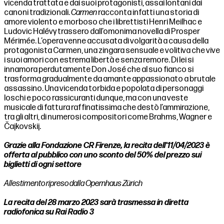
vicenda trattata e dai suoi protagonisti, assai lontani dai
canoni tradizionali.
Carmen
racconta infatti una storia di
amore violento e morboso che i librettisti Henri Meilhac e
Ludovic Halévy trassero dall’omonima novella di Prosper
Mérimée. L’opera venne accusata di volgarità a causa della
protagonista Carmen, una zingara sensuale e volitiva che vive
i suoi amori con estrema libertà e senza remore. Di lei si
innamora perdutamente Don José che al suo fianco si
trasforma gradualmente da amante appassionato a brutale
assassino. Una vicenda torbida e popolata di personaggi
loschi e poco rassicuranti dunque, ma con una veste
musicale di fattura raffinatissima che destò l’ammirazione,
tra gli altri, di numerosi compositori come Brahms, Wagner e
Čajkovskij.
Grazie alla Fondazione CR Firenze, l
a recita dell'11/04/2023 è
offerta al pubblico con uno sconto del 50%
del prezzo
sui
biglietti di ogni settore
Allestimento ripreso dalla Opernhaus Zürich
La recita del 28 marzo 2023 sarà trasmessa in diretta
radiofonica su Rai Radio 3