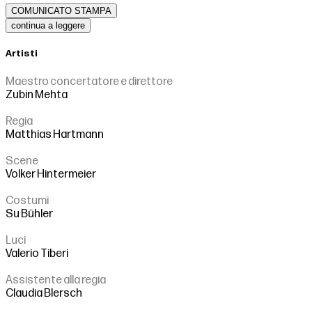
COMUNICATO STAMPA
continua a leggere
Artisti
Maestro concertatore e direttore
Zubin Mehta
Regia
Matthias Hartmann
Scene
Volker Hintermeier
Costumi
Su Bühler
Luci
Valerio Tiberi
Assistente alla regia
Claudia Blersch