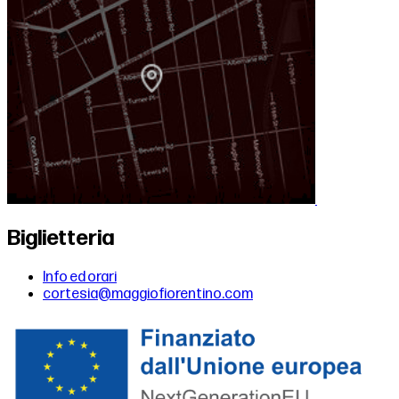
Biglietteria
Info ed orari
cortesia@maggiofiorentino.com