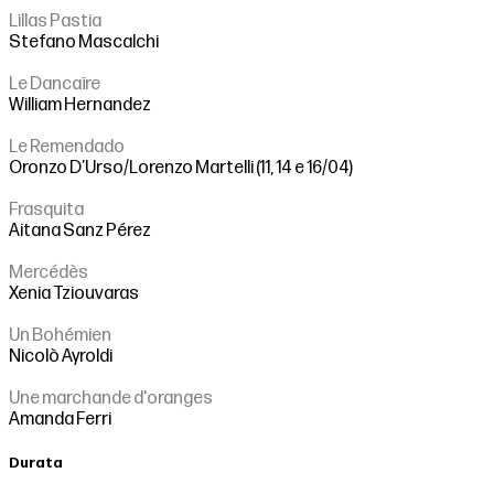
Lillas Pastia
Stefano Mascalchi
Le Dancaïre
William Hernandez
Le Remendado
Oronzo D’Urso/Lorenzo Martelli (11, 14 e 16/04)
Frasquita
Aitana Sanz Pérez
Mercédès
Xenia Tziouvaras
Un Bohémien
Nicolò Ayroldi
Une marchande d'oranges
Amanda Ferri
Durata