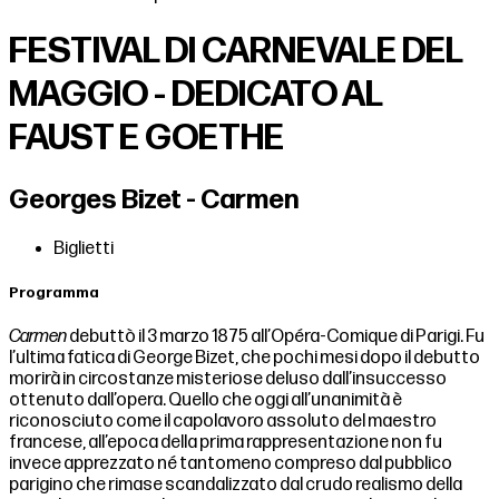
FESTIVAL DI CARNEVALE DEL
MAGGIO - DEDICATO AL
FAUST E GOETHE
Georges Bizet - Carmen
Biglietti
Programma
Carmen
debuttò il 3 marzo 1875 all’Op
é
ra-Comique di Parigi. Fu
l’ultima fatica di George Bizet, che pochi mesi dopo il debutto
morirà in circostanze misteriose deluso dall’insuccesso
ottenuto dall’opera. Quello che oggi all’unanimità è
riconosciuto come il capolavoro assoluto del maestro
francese, all’epoca della prima rappresentazione non fu
invece apprezzato né tantomeno compreso dal pubblico
parigino che rimase scandalizzato dal crudo realismo della