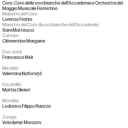
Coro, Coro delle voci bianche dell'Accademia e Orchestra del
Maggio Musicale Fiorentino
Maestro del Coro
Lorenzo Fratini
Maestro del Coro di voci bianche dell'Accademia
Sara Matteucci
Carmen
Clémentine Margaine
Don Josè
Francesco Meli
Micaëla
Valentina Naforniță
Escamillo
Mattia Olivieri
Moralès
Lodovico Filippo Ravizza
Zuniga
Volodymyr Morozov