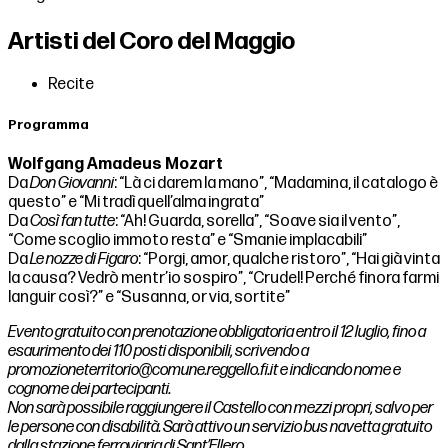
Artisti del Coro del Maggio
Recite
Programma
Wolfgang Amadeus Mozart
Da
Don Giovanni
: “Là ci darem la mano”, “Madamina, il catalogo è
questo” e “Mi tradì quell’alma ingrata”
Da
Così fan tutte
: “Ah! Guarda, sorella”, “Soave sia il vento”,
“Come scoglio immoto resta” e “Smanie implacabili”
Da
Le nozze di Figaro
: “Porgi, amor, qualche ristoro”, “Hai già vinta
la causa? Vedrò mentr’io sospiro”, “Crudel! Perché finora farmi
languir così?” e “Susanna, or via, sortite”
Evento gratuito con prenotazione obbligatoria entro il 12 luglio, fino a
esaurimento dei 110 posti disponibili, scrivendo a
promozioneterritorio@comune.reggello.fi.it
e indicando nome e
cognome dei partecipanti.
Non sarà possibile raggiungere il Castello con mezzi propri, salvo per
le persone con disabilità. Sarà attivo un servizio bus navetta gratuito
dalla stazione ferroviaria di Sant’Ellero.