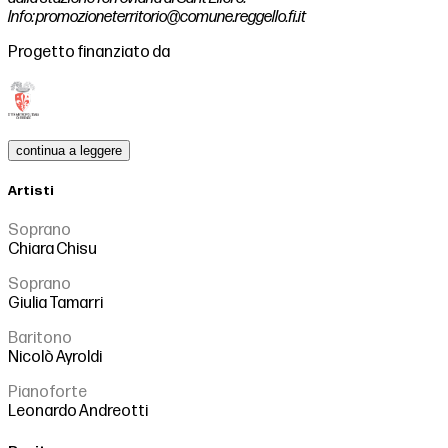
Info:
promozioneterritorio@comune.reggello.fi.it
Progetto finanziato da
continua a leggere
Artisti
Soprano
Chiara Chisu
Soprano
Giulia Tamarri
Baritono
Nicolò Ayroldi
Pianoforte
Leonardo Andreotti