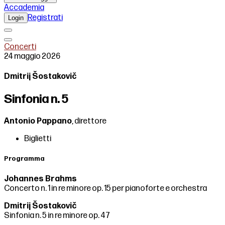
Accademia
Registrati
Login
Concerti
24 maggio 2026
Dmitrij Šostakovič
Sinfonia n. 5
Antonio Pappano
, direttore
Biglietti
Programma
Johannes Brahms
Concerto n. 1 in re minore op. 15 per pianoforte e orchestra
Dmitrij Šostakovič
Sinfonia n. 5 in re minore op. 47