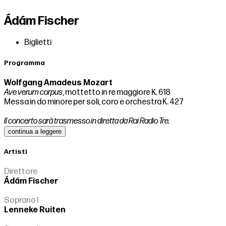
Ádám Fischer
Biglietti
Programma
Wolfgang Amadeus Mozart
Ave verum corpus
, mottetto in re maggiore K. 618
Messa in do minore per soli, coro e orchestra K. 427
Il concerto sarà trasmesso in diretta da Rai Radio Tre.
continua a leggere
Artisti
Direttore
Ádám Fischer
Soprano I
Lenneke Ruiten