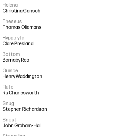
Helena
Christina Gansch
Theseus
Thomas Oliemans
Hyppolyta
Clare Presland
Bottom
Barnaby Rea
Quince
Henry Waddington
Flute
Ru Charlesworth
Snug
Stephen Richardson
Snout
John Graham-Hall