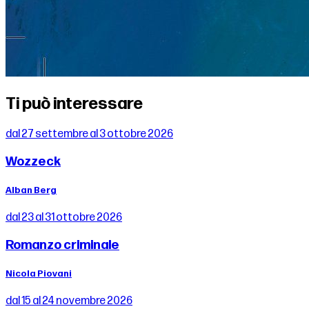
Ti può interessare
dal 27 settembre al 3 ottobre 2026
Wozzeck
Alban Berg
dal 23 al 31 ottobre 2026
Romanzo criminale
Nicola Piovani
dal 15 al 24 novembre 2026