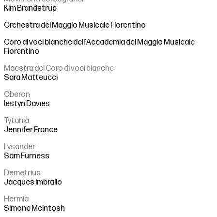
Kim Brandstrup
Orchestra del Maggio Musicale Fiorentino
Coro di voci bianche dell'Accademia del Maggio Musicale
Fiorentino
Maestra del Coro di voci bianche
Sara Matteucci
Oberon
Iestyn Davies
Tytania
Jennifer France
Lysander
Sam Furness
Demetrius
Jacques Imbrailo
Hermia
Simone McIntosh