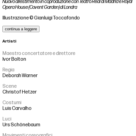
Nuovo allestimento in coproduzione con Teatro Real di Madrid e Royal
Opera House (Covent Garden) di Londra
Illustrazione © Gianluigi Toccafondo
continua a leggere
Artisti
Maestro concertatore e direttore
Ivor Bolton
Regia
Deborah Warner
Scene
Christof Hetzer
Costumi
Luis Carvalho
Luci
Urs Schönebaum
Movimenti coreografici