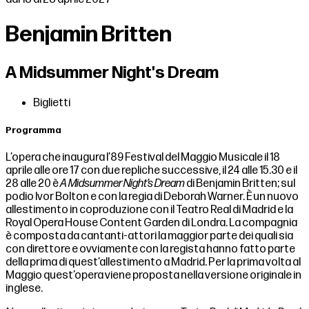
Benjamin Britten
A Midsummer Night's Dream
Biglietti
Programma
L’opera che inaugura l’89 Festival del Maggio Musicale il 18
aprile alle ore 17 con due repliche successive, il 24 alle 15.30 e il
28 alle 20 è
A Midsummer Night’s Dream
di Benjamin Britten; sul
podio Ivor Bolton e con la regia di Deborah Warner. È un nuovo
allestimento in coproduzione con il Teatro Real di Madrid e la
Royal Opera House Content Garden di Londra. La compagnia
è composta da cantanti-attori la maggior parte dei quali sia
con direttore e ovviamente con la regista hanno fatto parte
della prima di quest’allestimento a Madrid. Per la prima volta al
Maggio quest’opera viene proposta nella versione originale in
inglese.