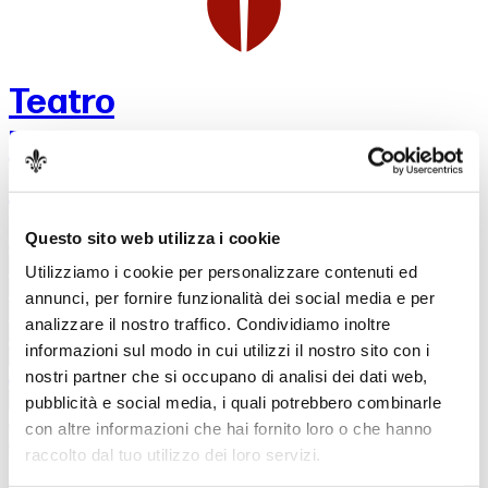
Teatro
Maggio Musicale
Fiorentino
Questo sito web utilizza i cookie
Stagione 2026
Utilizziamo i cookie per personalizzare contenuti ed
Stagione 2027
annunci, per fornire funzionalità dei social media e per
Biglietteria
analizzare il nostro traffico. Condividiamo inoltre
Il Teatro
informazioni sul modo in cui utilizzi il nostro sito con i
Vieni al Maggio
nostri partner che si occupano di analisi dei dati web,
Accademia
Registrati
Login
pubblicità e social media, i quali potrebbero combinarle
con altre informazioni che hai fornito loro o che hanno
raccolto dal tuo utilizzo dei loro servizi.