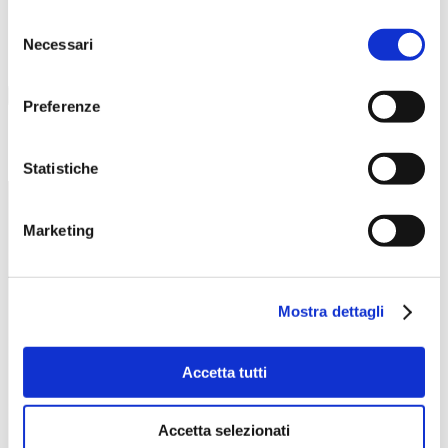
Calendario
Selezione
Necessari
del
agosto
consenso
2026
Preferenze
Piazza Vittorio Gui, 1, 50144 Firenze FI
Come raggiungerci
Statistiche
Marketing
Mostra dettagli
Accetta tutti
Accetta selezionati