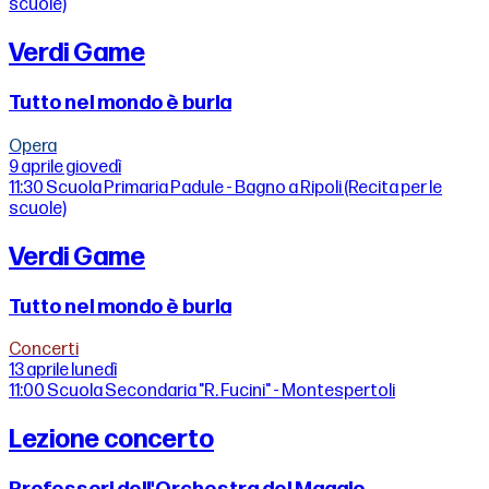
scuole)
Verdi Game
Tutto nel mondo è burla
Opera
9 aprile
giovedì
11:30
Scuola Primaria Padule - Bagno a Ripoli (Recita per le
scuole)
Verdi Game
Tutto nel mondo è burla
Concerti
13 aprile
lunedì
11:00
Scuola Secondaria "R. Fucini" - Montespertoli
Lezione concerto