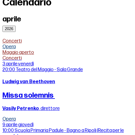
Calendario
aprile
2026
Concerti
Opera
Maggio aperto
Concerti
3 aprile
venerdì
20:00
Teatro del Maggio - Sala Grande
Ludwig van Beethoven
Missa solemnis
Vasily Petrenko
, direttore
Opera
9 aprile
giovedì
10:00
Scuola Primaria Padule - Bagno a Ripoli (Recita per le