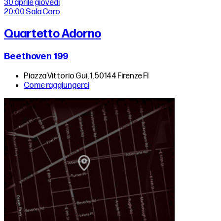
30 aprile
giovedì
20:00
Sala Coro
Quartetto Adorno
Beethoven 199
Piazza Vittorio Gui, 1, 50144 Firenze FI
Come raggiungerci