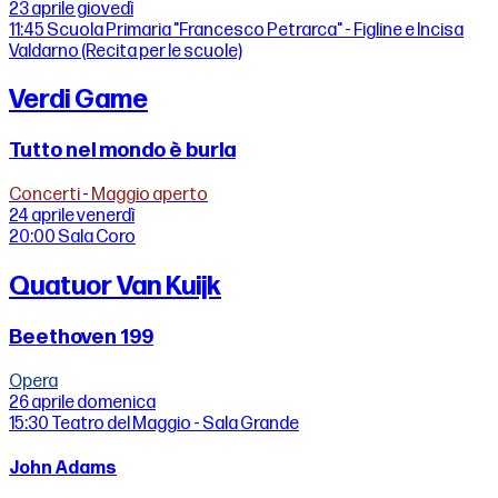
23 aprile
giovedì
11:45
Scuola Primaria "Francesco Petrarca" - Figline e Incisa
Valdarno (Recita per le scuole)
Verdi Game
Tutto nel mondo è burla
Concerti
-
Maggio aperto
24 aprile
venerdì
20:00
Sala Coro
Quatuor Van Kuijk
Beethoven 199
Opera
26 aprile
domenica
15:30
Teatro del Maggio - Sala Grande
John Adams