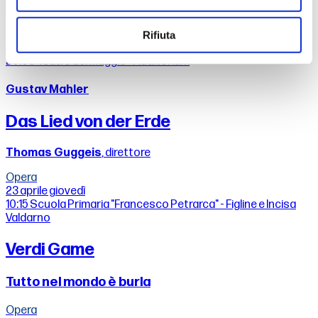
Luca Guadagnino
Concerti
Rifiuta
23 aprile
giovedì
20:00
Teatro del Maggio - Auditorium
Gustav Mahler
Das Lied von der Erde
Thomas Guggeis
, direttore
Opera
23 aprile
giovedì
10:15
Scuola Primaria "Francesco Petrarca" - Figline e Incisa
Valdarno
Verdi Game
Tutto nel mondo è burla
Opera