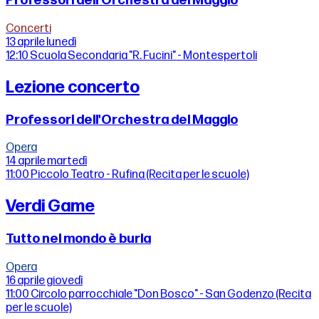
Professori dell'Orchestra del Maggio
Concerti
13 aprile
lunedì
12:10
Scuola Secondaria "R. Fucini" - Montespertoli
Lezione concerto
Professori dell'Orchestra del Maggio
Opera
14 aprile
martedì
11:00
Piccolo Teatro - Rufina (Recita per le scuole)
Verdi Game
Tutto nel mondo è burla
Opera
16 aprile
giovedì
11:00
Circolo parrocchiale "Don Bosco" - San Godenzo (Recita
per le scuole)