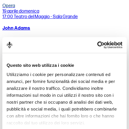
Opera
19 aprile
domenica
17:00
Teatro del Maggio - Sala Grande
John Adams
The Death of Klinghoffer
Maestro concertatore e direttore
Lawrence Renes
Questo sito web utilizza i cookie
Regia e scene
Utilizziamo i cookie per personalizzare contenuti ed
Luca Guadagnino
annunci, per fornire funzionalità dei social media e per
Opera
analizzare il nostro traffico. Condividiamo inoltre
21 aprile
martedì
informazioni sul modo in cui utilizzi il nostro sito con i
10:15
Istituto Comprensivo Rignano-Incisa - Rignano sull'Arno
(Recita per le scuole)
nostri partner che si occupano di analisi dei dati web,
pubblicità e social media, i quali potrebbero combinarle
Verdi Game
con altre informazioni che hai fornito loro o che hanno
raccolto dal tuo utilizzo dei loro servizi.
Tutto nel mondo è burla