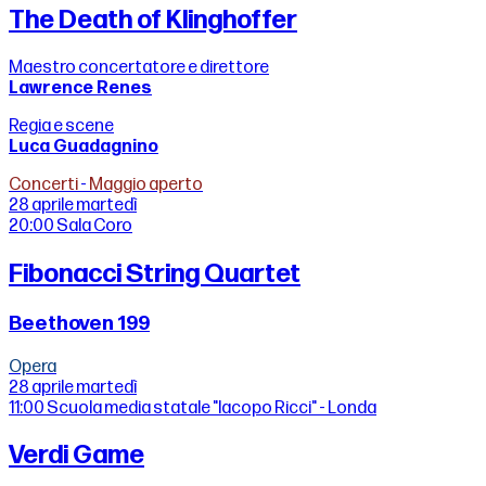
The Death of Klinghoffer
Maestro concertatore e direttore
Lawrence Renes
Regia e scene
Luca Guadagnino
Concerti
-
Maggio aperto
28 aprile
martedì
20:00
Sala Coro
Fibonacci String Quartet
Beethoven 199
Opera
28 aprile
martedì
11:00
Scuola media statale "Iacopo Ricci" - Londa
Verdi Game