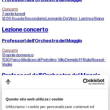
Concerti
7 aprile
lunedì
12:00
Scuola Secondaria Leonardo Da Vinci - Lastra a Signa
Lezione concerto
Professori dell'Orchestra del Maggio
Concerti
13 aprile
domenica
11:30
Parco Mediceo di Pratolino, Villa Demidoff (Sala Rossa) -
Vaglia
Professori dell'Orchestra del Maggio
Serenate
Opera
Questo sito web utilizza i cookie
13 aprile
domenica
18:00
Sala Grande
Utilizziamo i cookie per personalizzare contenuti ed