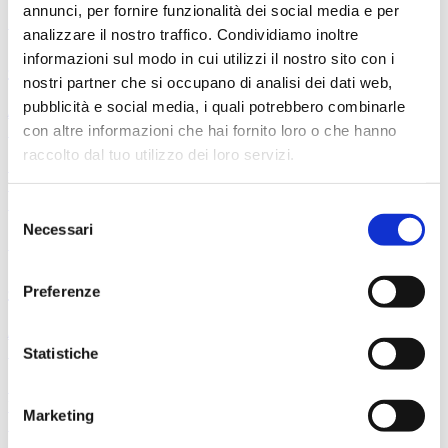
annunci, per fornire funzionalità dei social media e per
Richard Strauss
analizzare il nostro traffico. Condividiamo inoltre
informazioni sul modo in cui utilizzi il nostro sito con i
Salome
nostri partner che si occupano di analisi dei dati web,
pubblicità e social media, i quali potrebbero combinarle
Alexander Soddy
, direttore
Emma Dante
con altre informazioni che hai fornito loro o che hanno
, regia
raccolto dal tuo utilizzo dei loro servizi.
Opera
16 aprile
mercoledì
20:00
Sala Grande
Selezione
Necessari
del
Richard Strauss
consenso
Salome
Preferenze
Alexander Soddy
, direttore
Emma Dante
, regia
Statistiche
Concerti
18 aprile
venerdì
Marketing
20:00
Sala Grande