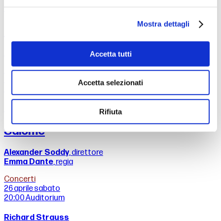
Giuseppe Verdi
Mostra dettagli
Messa da Requiem
Zubin Mehta
, direttore
Accetta tutti
Opera
23 aprile
mercoledì
Accetta selezionati
20:00
Sala Grande
Richard Strauss
Rifiuta
Salome
Alexander Soddy
, direttore
Emma Dante
, regia
Concerti
26 aprile
sabato
20:00
Auditorium
Richard Strauss