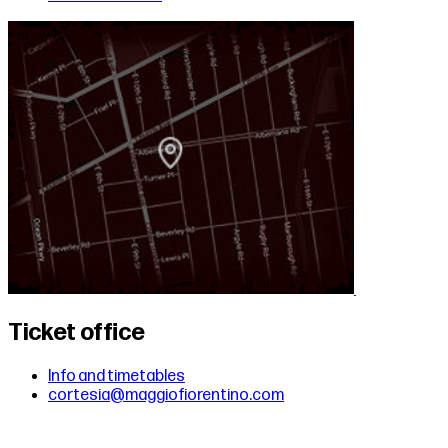
Ticket office
Info and timetables
cortesia@maggiofiorentino.com