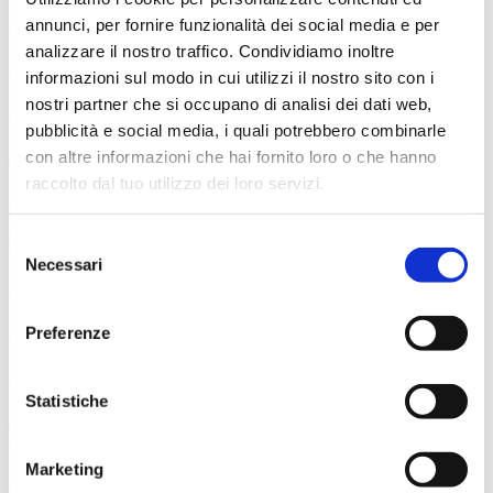
annunci, per fornire funzionalità dei social media e per
Salvatore Percacciolo, conductor Drusilla Foer, narrator
analizzare il nostro traffico. Condividiamo inoltre
September 11, 2026
informazioni sul modo in cui utilizzi il nostro sito con i
nostri partner che si occupano di analisi dei dati web,
Dance People - Maqamat & Omar Rajeh
pubblicità e social media, i quali potrebbero combinarle
con altre informazioni che hai fornito loro o che hanno
As part of the Fabbrica Europa 2026 festival
raccolto dal tuo utilizzo dei loro servizi.
September 13, 2026
Weill - Songs
Selezione
Necessari
del
Timothy Brock, conductor Drusilla Foer, voice
consenso
Preferenze
from 25 to September 26, 2026
Tragùdia - Il canto di Edipo
Statistiche
Alessandro Serra - As part of the Fabbrica Europa 2026
festival
Marketing
September 26, 2026