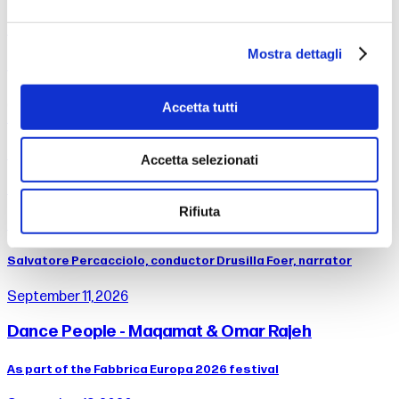
Mahler - Symphony No. 2
Mostra dettagli
Zubin Mehta, conductor
Accetta tutti
September 6, 2026
Professors of the Maggio Orchestra
Accetta selezionati
September 10, 2026
Rifiuta
Prokof’ev - Peter and the Wolf
Salvatore Percacciolo, conductor Drusilla Foer, narrator
September 11, 2026
Dance People - Maqamat & Omar Rajeh
As part of the Fabbrica Europa 2026 festival