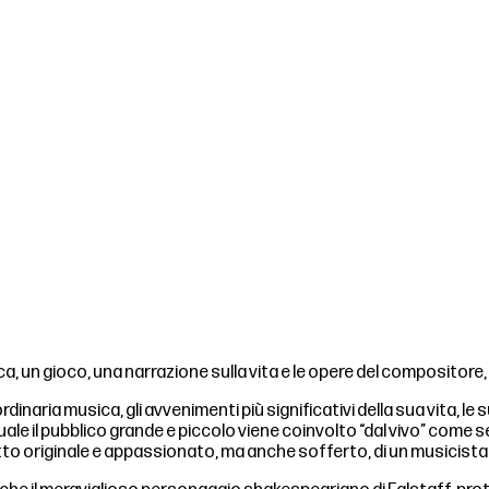
ica, un gioco, una narrazione sulla vita e le opere del composito
ordinaria musica, gli avvenimenti più significativi della sua vita, 
 quale il pubblico grande e piccolo viene coinvolto “dal vivo” come s
 originale e appassionato, ma anche sofferto, di un musicista che 