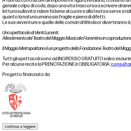
A fare da contraltare all’imponente figura verdiana, troviamo a
geniale colpo di coda, dopo una vita trascorsa a scrivere dramm
lettura sulla vita: ridere fa bene al cuore e alla testa e serve 
quanto la natura umana sia fragile e piena di difetti.
Le sue avventure e quelle delle comari di Windsor divertiranno il
Uno spettacolo di Venti Lucenti.
Allestimento del Teatro del Maggio Musicale Fiorentino in coproduzione
Il Maggio Metropolitano è un progetto della Fondazione Teatro del Maggio
Tutti gli spettacoli sono ad INGRESSO GRATUITO salvo esaurime
Per alcune recite la PRENOTAZIONE è OBBLIGATORIA:
consultare
Progetto finanziato da
continua a leggere