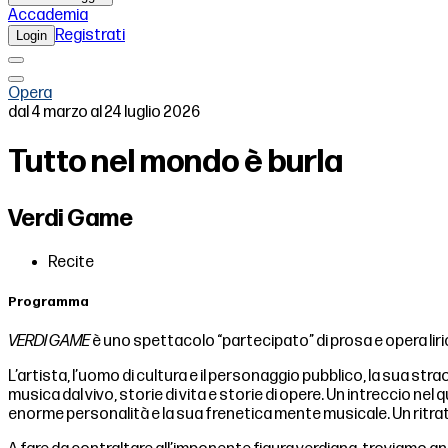
Accademia
Registrati
Login
Opera
dal 4 marzo al 24 luglio 2026
Tutto nel mondo è burla
Verdi Game
Recite
Programma
VERDI GAME
è uno spettacolo “partecipato” di prosa e opera lir
L’artista, l’uomo di cultura e il personaggio pubblico, la sua stra
musica dal vivo, storie di vita e storie di opere. Un intreccio nel
enorme personalità e la sua frenetica mente musicale. Un ritratto