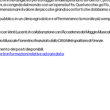
nche il meraviglioso personaggio shakespeariano di Falstaff, pro
i, si congeda dal mondo con un’opera buffa. Quel vecchio goffo, 
a ridimensionare il valore dei piccoli e grandi sconforti che dobb
 pubblico in un clima agrodolce e affermeranno la morale più sempli
 con Venti Lucenti. In collaborazione con l’Accademia del Maggio Musical
 Musicale Fiorentino finanziato dalla Città Metropolitana di Firenze.
nto dei posti disponibili.
 le informazioni relative ad ogni data
.