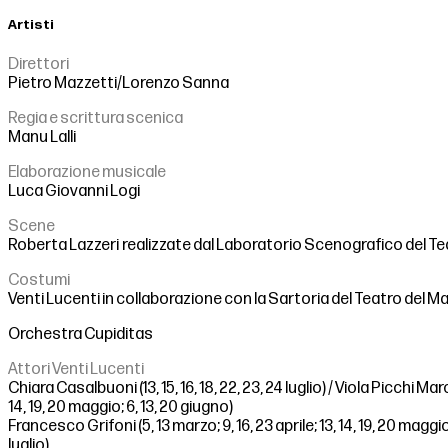
Artisti
Direttori
Pietro Mazzetti
/
Lorenzo Sanna
Regia e scrittura scenica
Manu Lalli
Elaborazione musicale
Luca Giovanni Logi
Scene
Roberta Lazzeri
realizzate dal Laboratorio Scenografico del Te
Costumi
Venti Lucenti in collaborazione con la Sartoria del Teatro del 
Orchestra Cupiditas
Attori Venti Lucenti
Chiara Casalbuoni (13, 15, 16, 18, 22, 23, 24 luglio) / Viola Picchi Marc
14, 19, 20 maggio; 6, 13, 20 giugno)
Francesco Grifoni (5, 13 marzo; 9, 16, 23 aprile; 13, 14, 19, 20 maggio;
luglio)