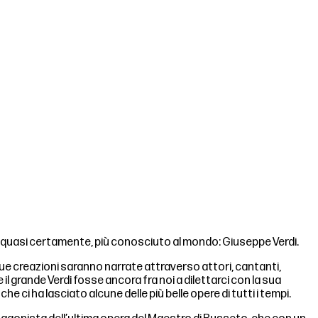
re, quasi certamente, più conosciuto al mondo: Giuseppe Verdi.
le sue creazioni saranno narrate attraverso attori, cantanti,
e il grande Verdi fosse ancora fra noi a dilettarci con la sua
ci ha lasciato alcune delle più belle opere di tutti i tempi.