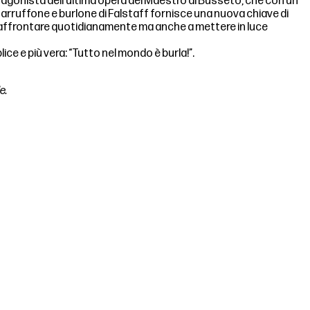
tagonista dell’ultima opera del Maestro di Busseto, che con un
arruffone e burlone di Falstaff fornisce una nuova chiave di
iamo affrontare quotidianamente ma anche a mettere in luce
ce e più vera: “Tutto nel mondo è burla!”.
e.